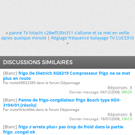
«
panne TV hitachi c28wf530n311 s'allume et se met en veille
apres quelque minute
|
Réglage fréquence balayage TV CUC5310
»
DISCUSSIONS SIMILAIRES
[Blanc]
frigo De Dietrich KG8319 Compresseur frigo ne se met
plus en route
Par invite69832389 dans le forum Dépannage
Réponses:
3
Dernier message:
04/12/2008,
08h20
[Blanc]
Panne de frigo-congélateur frigo Bosch type KGV-
3104/01.[résolu]
Par invite9cbcb6bb dans le forum Dépannage
Réponses:
8
Dernier message:
18/07/2008,
10h13
[Blanc]
frigo s'arrete plus+ pas trop de froid dans la partie
frigo ,congel ok