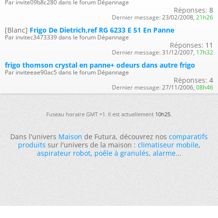
Par invite09b8c280 dans le forum Dépannage
Réponses:
8
Dernier message:
23/02/2008,
21h26
[Blanc]
Frigo De Dietrich,ref RG 6233 E 51 En Panne
Par invitec3473339 dans le forum Dépannage
Réponses:
11
Dernier message:
31/12/2007,
17h32
frigo thomson crystal en panne+ odeurs dans autre frigo
Par inviteeae90ac5 dans le forum Dépannage
Réponses:
4
Dernier message:
27/11/2006,
08h46
Fuseau horaire GMT +1. Il est actuellement
10h25
.
Dans l'univers
Maison
de Futura, découvrez nos
comparatifs
produits
sur l'univers de la maison :
climatiseur mobile
,
aspirateur robot
,
poêle à granulés
,
alarme
...