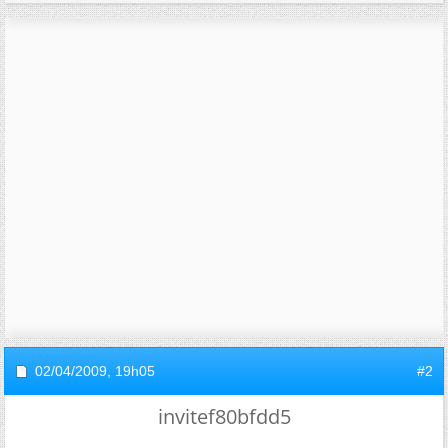
02/04/2009,
19h05
#2
invitef80bfdd5