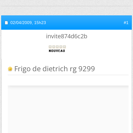
02/04/2009,
15h23
#1
invite874d6c2b
Frigo de dietrich rg 9299