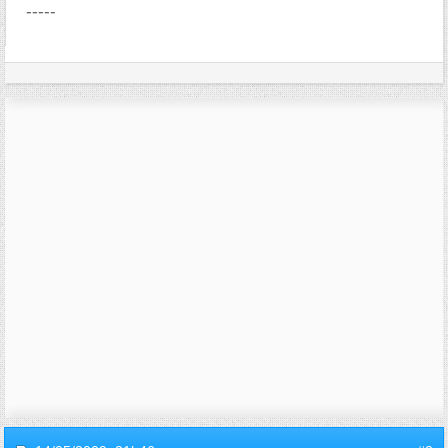
-----