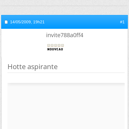
14/05/2009,
19h21
#1
invite788a0ff4
Hotte aspirante