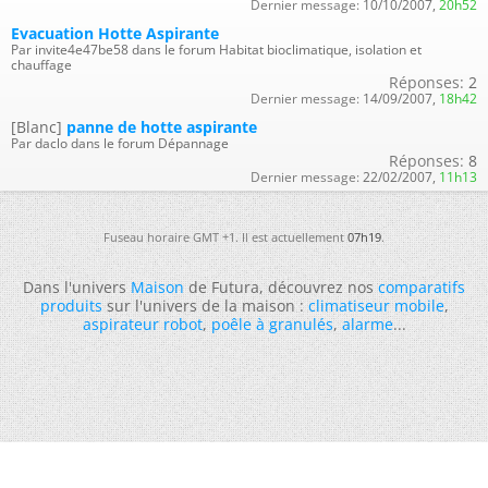
Dernier message:
10/10/2007,
20h52
Evacuation Hotte Aspirante
Par invite4e47be58 dans le forum Habitat bioclimatique, isolation et
chauffage
Réponses:
2
Dernier message:
14/09/2007,
18h42
[Blanc]
panne de hotte aspirante
Par daclo dans le forum Dépannage
Réponses:
8
Dernier message:
22/02/2007,
11h13
Fuseau horaire GMT +1. Il est actuellement
07h19
.
Dans l'univers
Maison
de Futura, découvrez nos
comparatifs
produits
sur l'univers de la maison :
climatiseur mobile
,
aspirateur robot
,
poêle à granulés
,
alarme
...