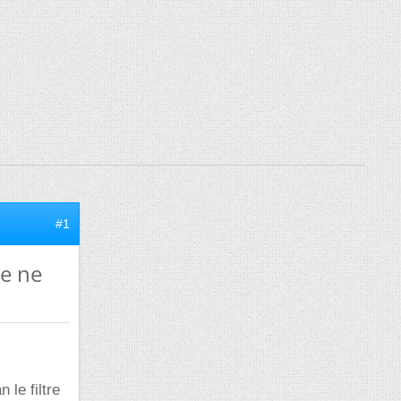
#1
me ne
 le filtre