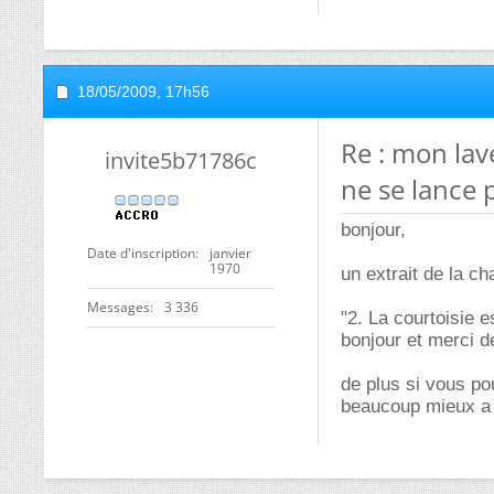
18/05/2009,
17h56
Re : mon lav
invite5b71786c
ne se lance 
bonjour,
Date d'inscription
janvier
1970
un extrait de la ch
Messages
3 336
"2. La courtoisie 
bonjour et merci d
de plus si vous po
beaucoup mieux a