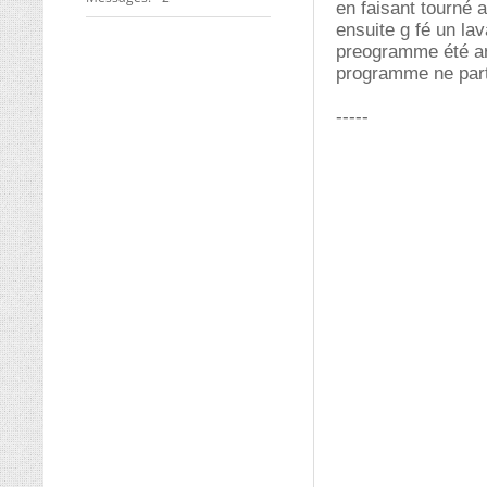
en faisant tourné a
ensuite g fé un lav
preogramme été arét
programme ne part
-----