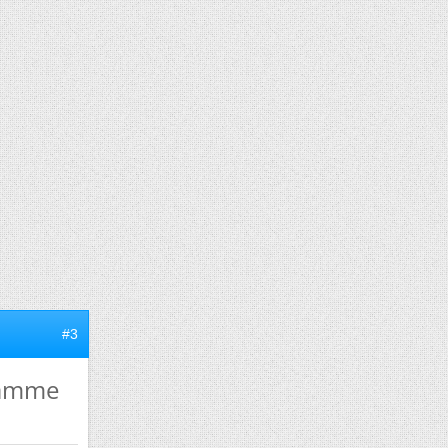
#3
gramme