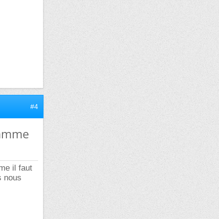
#4
gramme
e il faut
s nous