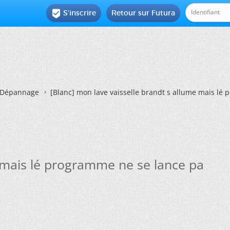
S'inscrire
Retour sur Futura

Dépannage
[Blanc]
mon lave vaisselle brandt s allume mais lé
e mais lé programme ne se lance pa