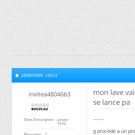
18/05/2009,
12h13
mon lave vai
invitea48046b3
se lance pa
------
Date d'inscription
janvier
1970
g procédé a un pro
Messages
2