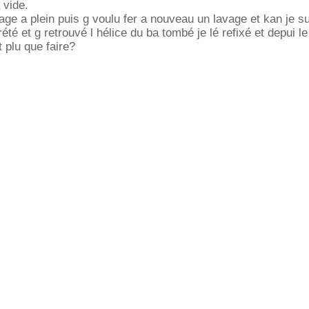
 vide.
age a plein puis g voulu fer a nouveau un lavage et kan je su
é et g retrouvé l hélice du ba tombé je lé refixé et depui le
 plu que faire?