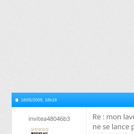
18/05/2009,
18h18
Re : mon lav
invitea48046b3
ne se lance 