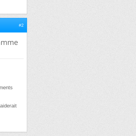
#2
gramme
ements
aiderait