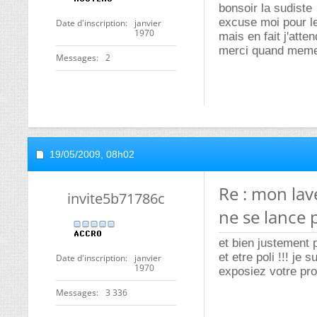
bonsoir la sudiste
excuse moi pour les
Date d'inscription
janvier
1970
mais en fait j'att
merci quand meme
Messages
2
19/05/2009,
08h02
Re : mon lav
invite5b71786c
ne se lance 
et bien justement 
et etre poli !!! j
Date d'inscription
janvier
1970
exposiez votre pro
Messages
3 336