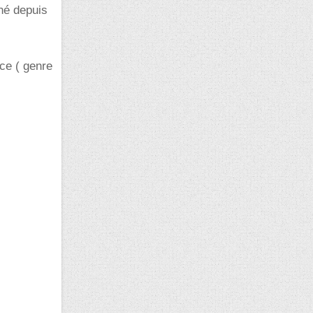
rné depuis
nce ( genre