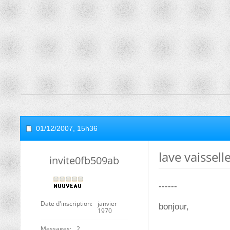
01/12/2007,
15h36
lave vaissel
invite0fb509ab
------
Date d'inscription
janvier
bonjour,
1970
Messages
2