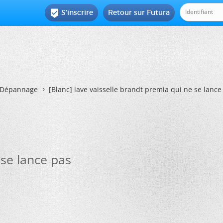
S'inscrire
Retour sur Futura

Dépannage
[Blanc]
lave vaisselle brandt premia qui ne se lance
 se lance pas