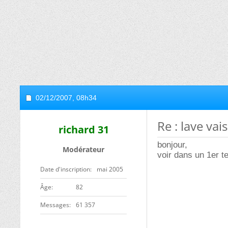
02/12/2007,
08h34
Re : lave va
richard 31
bonjour,
Modérateur
voir dans un 1er t
Date d'inscription
mai 2005
ge
82
Messages
61 357