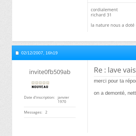
cordialement
richard 31
la nature nous a doté 
02/12/2007,
16h19
Re : lave va
invite0fb509ab
merci pour ta répo
on a demonté, nett
Date d'inscription
janvier
1970
Messages
2