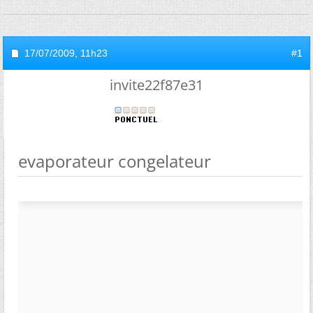
17/07/2009,
11h23
#1
invite22f87e31
evaporateur congelateur