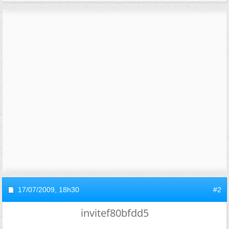
17/07/2009,
18h30
#2
invitef80bfdd5