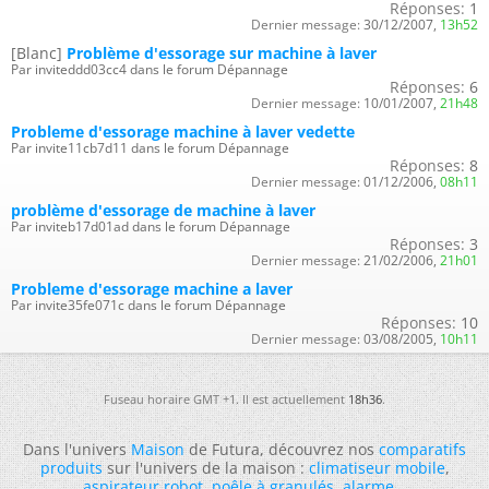
Réponses:
1
Dernier message:
30/12/2007,
13h52
[Blanc]
Problème d'essorage sur machine à laver
Par inviteddd03cc4 dans le forum Dépannage
Réponses:
6
Dernier message:
10/01/2007,
21h48
Probleme d'essorage machine à laver vedette
Par invite11cb7d11 dans le forum Dépannage
Réponses:
8
Dernier message:
01/12/2006,
08h11
problème d'essorage de machine à laver
Par inviteb17d01ad dans le forum Dépannage
Réponses:
3
Dernier message:
21/02/2006,
21h01
Probleme d'essorage machine a laver
Par invite35fe071c dans le forum Dépannage
Réponses:
10
Dernier message:
03/08/2005,
10h11
Fuseau horaire GMT +1. Il est actuellement
18h36
.
Dans l'univers
Maison
de Futura, découvrez nos
comparatifs
produits
sur l'univers de la maison :
climatiseur mobile
,
aspirateur robot
,
poêle à granulés
,
alarme
...