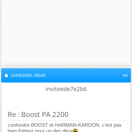
24/09/2009,
08h55
#4
inviteede7e2b6
Re : Boost PA 2200
confondre BOOST et HARMAN-KARDON, c'est pas
bien flatteur pour un des deux