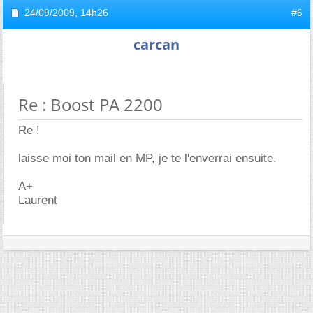
24/09/2009,
14h26
#6
carcan
Re : Boost PA 2200
Re !
laisse moi ton mail en MP, je te l'enverrai ensuite.
A+
Laurent