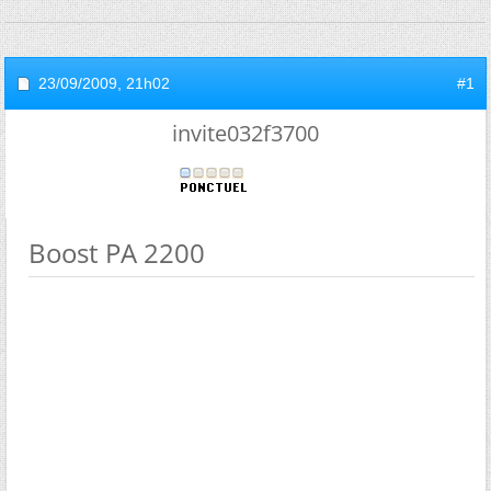
23/09/2009,
21h02
#1
invite032f3700
Boost PA 2200