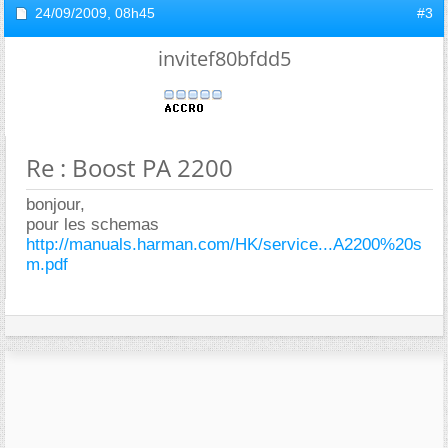
24/09/2009,
08h45
#3
invitef80bfdd5
Re : Boost PA 2200
bonjour,
pour les schemas
http://manuals.harman.com/HK/service...A2200%20s
m.pdf