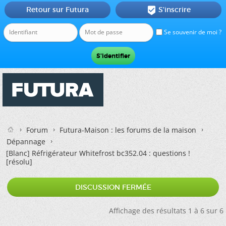
Retour sur Futura
S'inscrire

Se souvenir de moi ?
Forum
Futura-Maison : les forums de la maison
Dépannage
[Blanc]
Réfrigérateur Whitefrost bc352.04 : questions !
[résolu]
DISCUSSION FERMÉE
Affichage des résultats 1 à 6 sur 6