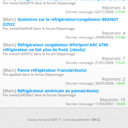
Par invite7eb9a979 dans le forum Dépannage
Réponses:
4
Dernier message:
02/11/2009,
21h56
[Blanc]
Questions sur le réfrigérateur/congélateur BRANDT
D2922
Par invite9cbe9a4f dans le forum Dépannage
Réponses:
4
Dernier message:
29/09/2009,
07h48
[Blanc]
Réfrigérateur congélateur Whirlpool ARC 6790 :
réfrigérateur ne fait plus de froid. [résolu]
Par invitef1d39972 dans le forum Dépannage
Réponses:
7
Dernier message:
21/01/2009,
11h33
[Blanc]
Panne réfrigérateur Francia[résolu]
Par ppakkal dans le forum Dépannage
Réponses:
2
Dernier message:
30/07/2008,
13h45
[Blanc]
Réfrigérateur américain en panne[résolu]
Par invite224036a7 dans le forum Dépannage
Réponses:
15
Dernier message:
11/03/2007,
16h04
Fuseau horaire GMT +1. Il est actuellement
10h12
.