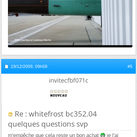
19/12/2009,
09h58
#5
invitecfbf071c
Re : whitefrost bc352.04
quelques questions svp
m'empêche que cela reste un bon achat
je l'ai