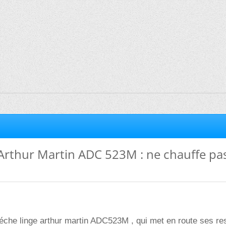
Arthur Martin ADC 523M : ne chauffe pas
 séche linge arthur martin ADC523M , qui met en route ses re