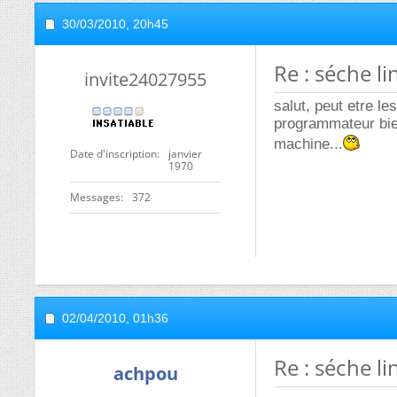
30/03/2010,
20h45
Re : séche l
invite24027955
salut, peut etre l
programmateur bien 
machine...
Date d'inscription
janvier
1970
Messages
372
02/04/2010,
01h36
Re : séche l
achpou