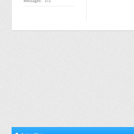
Messages
372