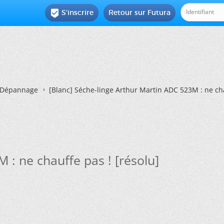
S'inscrire
Retour sur Futura

Dépannage
[Blanc]
Séche-linge Arthur Martin ADC 523M : ne cha
 : ne chauffe pas ! [résolu]