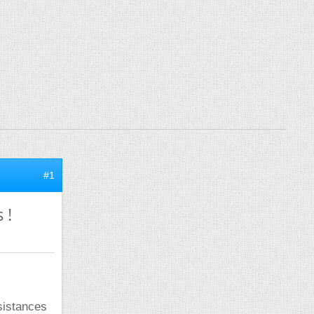
#1
 !
sistances