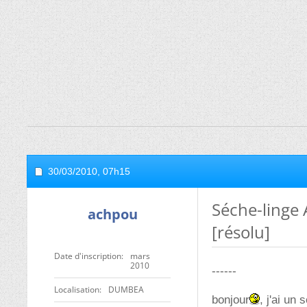
30/03/2010,
07h15
Séche-linge 
achpou
[résolu]
Date d'inscription
mars
2010
------
Localisation
DUMBEA
bonjour
, j'ai un