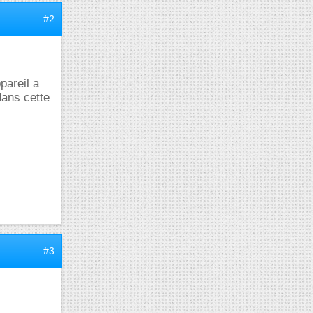
#2
pareil a
dans cette
#3