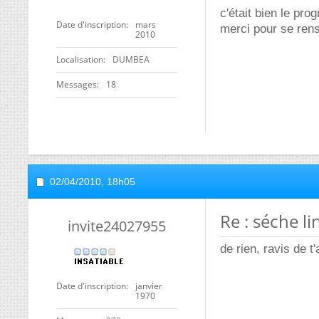
c'était bien le pro
Date d'inscription
mars
merci pour se ren
2010
Localisation
DUMBEA
Messages
18
02/04/2010,
18h05
Re : séche l
invite24027955
de rien, ravis de t
Date d'inscription
janvier
1970