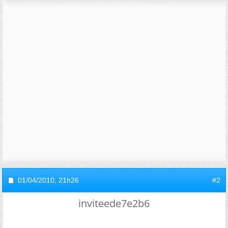
01/04/2010,
21h26
#2
inviteede7e2b6