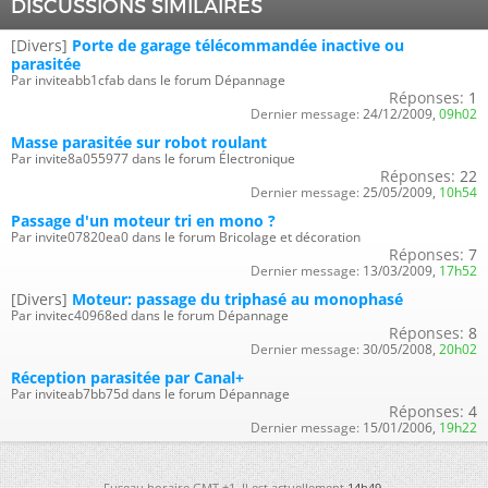
DISCUSSIONS SIMILAIRES
[Divers]
Porte de garage télécommandée inactive ou
parasitée
Par inviteabb1cfab dans le forum Dépannage
Réponses:
1
Dernier message:
24/12/2009,
09h02
Masse parasitée sur robot roulant
Par invite8a055977 dans le forum Électronique
Réponses:
22
Dernier message:
25/05/2009,
10h54
Passage d'un moteur tri en mono ?
Par invite07820ea0 dans le forum Bricolage et décoration
Réponses:
7
Dernier message:
13/03/2009,
17h52
[Divers]
Moteur: passage du triphasé au monophasé
Par invitec40968ed dans le forum Dépannage
Réponses:
8
Dernier message:
30/05/2008,
20h02
Réception parasitée par Canal+
Par inviteab7bb75d dans le forum Dépannage
Réponses:
4
Dernier message:
15/01/2006,
19h22
Fuseau horaire GMT +1. Il est actuellement
14h49
.