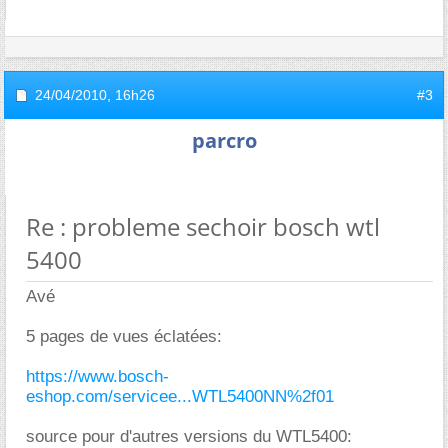
24/04/2010,
16h26
#3
parcro
Re : probleme sechoir bosch wtl
5400
Avé
5 pages de vues éclatées:
https://www.bosch-
eshop.com/servicee...WTL5400NN%2f01
source pour d'autres versions du WTL5400: