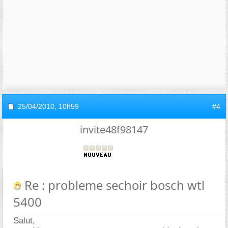
25/04/2010,
10h59
#4
invite48f98147
Re : probleme sechoir bosch wtl
5400
Salut,