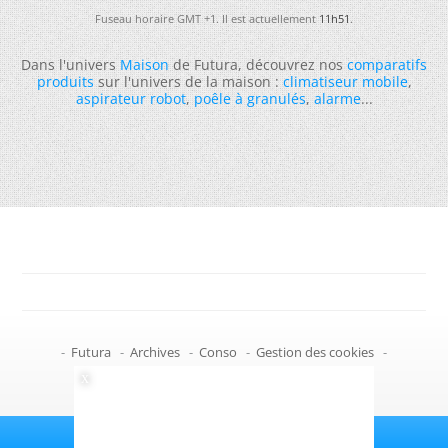
Fuseau horaire GMT +1. Il est actuellement
11h51
.
Dans l'univers
Maison
de Futura, découvrez nos
comparatifs
produits
sur l'univers de la maison :
climatiseur mobile
,
aspirateur robot
,
poêle à granulés
,
alarme
...
-
Futura
-
Archives
-
Conso
-
Gestion des cookies
-
Politique de confidentialité
-
Haut de page