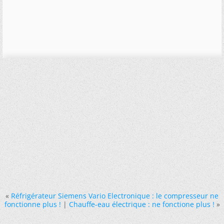
«
Réfrigérateur Siemens Vario Electronique : le compresseur ne
fonctionne plus !
|
Chauffe-eau électrique : ne fonctione plus !
»