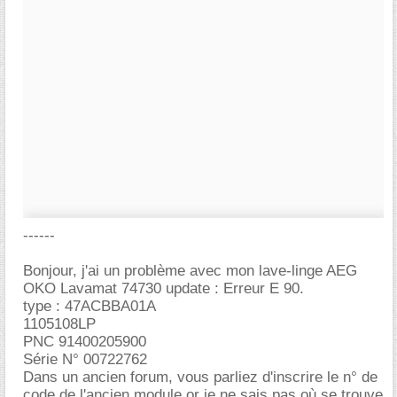
------
Bonjour, j'ai un problème avec mon lave-linge AEG
OKO Lavamat 74730 update : Erreur E 90.
type : 47ACBBA01A
1105108LP
PNC 91400205900
Série N° 00722762
Dans un ancien forum, vous parliez d'inscrire le n° de
code de l'ancien module or je ne sais pas où se trouve