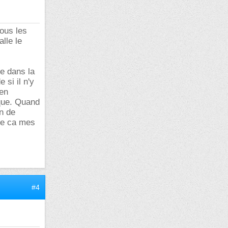
tous les
alle le
e dans la
si il n'y
ien
que. Quand
on de
ire ca mes
#4