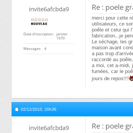
Re : poele g
invite6afcbda9
merci pour cette r
utilisateurs, ce so
poêle et celui qui 
Date d'inscription
janvier
fabrication...je pe
1970
Le séchage, les g
maison avant conso
Messages
4
a pas trop d'arrivé
raccordé au poêle
a moi, cet a-midi,
fumées, car le poêl
jours de repos!!!!
02/12/2010,
20h36
Re : poele g
invite6afcbda9