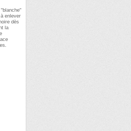
 "blanche"
 à enlever
 noire dès
t la
e
cace
es.