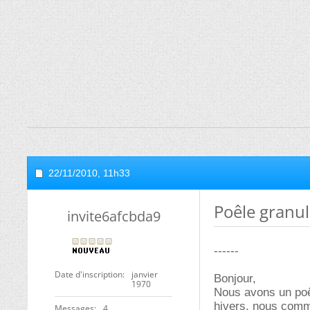
22/11/2010,
11h33
Poêle granule
invite6afcbda9
------
Date d'inscription
janvier
Bonjour,
1970
Nous avons un poêl
hivers, nous comm
Messages
4