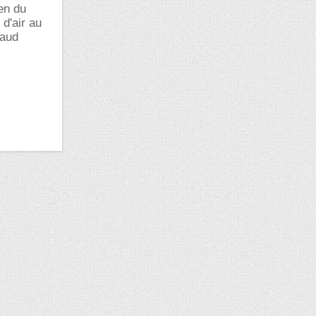
ien du
 d'air au
haud