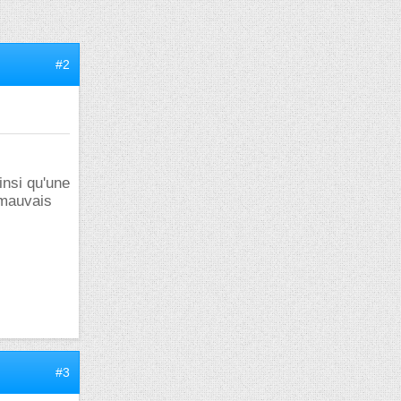
#2
insi qu'une
 mauvais
#3