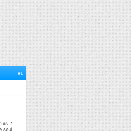
#1
puis 2
e seul