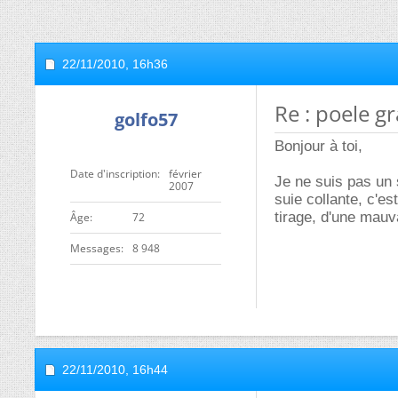
22/11/2010,
16h36
Re : poele g
golfo57
Bonjour à toi,
Date d'inscription
février
Je ne suis pas un s
2007
suie collante, c'e
tirage, d'une mauv
ge
72
Messages
8 948
22/11/2010,
16h44