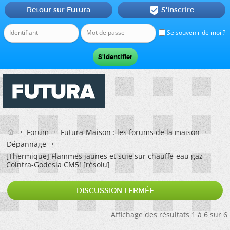
Retour sur Futura
S'inscrire

Se souvenir de moi ?
Forum
Futura-Maison : les forums de la maison
Dépannage
[Thermique]
Flammes jaunes et suie sur chauffe-eau gaz
Cointra-Godesia CM5! [résolu]
DISCUSSION FERMÉE
Affichage des résultats 1 à 6 sur 6