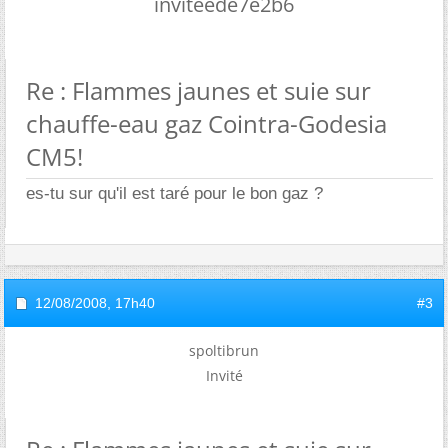
inviteede7e2b6
Re : Flammes jaunes et suie sur
chauffe-eau gaz Cointra-Godesia
CM5!
es-tu sur qu'il est taré pour le bon gaz ?
12/08/2008,
17h40
#3
spoltibrun
Invité