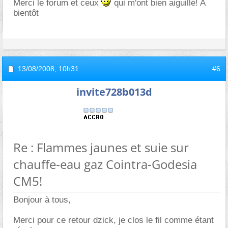
Merci le forum et ceux
qui m'ont bien aiguillé! A
bientôt
13/08/2008,
10h31
#6
invite728b013d
Re : Flammes jaunes et suie sur
chauffe-eau gaz Cointra-Godesia
CM5!
Bonjour à tous,
Merci pour ce retour dzick, je clos le fil comme étant