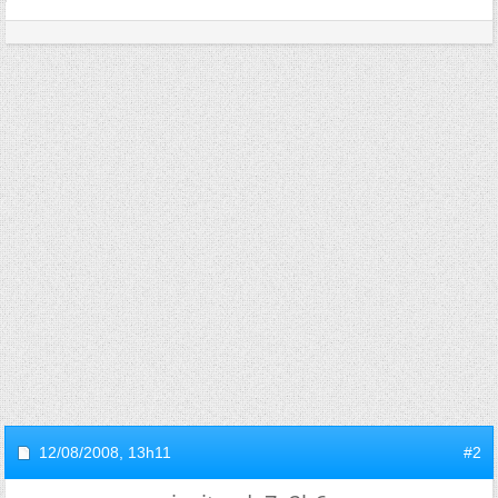
12/08/2008,
13h11
#2