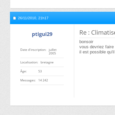
26/11/2010,
21h17
Re : Climati
ptigui29
bonsoir
vous devriez faire 
Date d'inscription
juillet
il est possible qu'
2005
Localisation
bretagne
ge
53
Messages
14 242