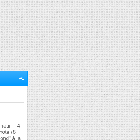
#1
rieur + 4
note (8
pond" à la