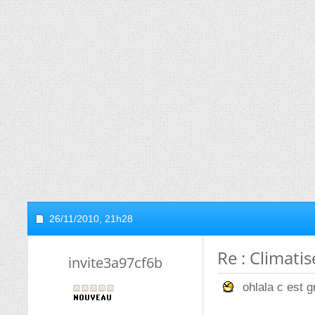
26/11/2010,
21h28
Re : Climati
invite3a97cf6b
ohlala c est 