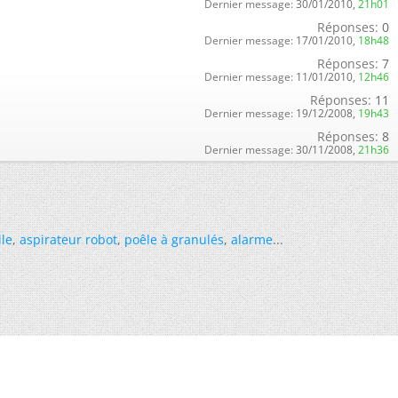
Dernier message:
30/01/2010,
21h01
Réponses:
0
Dernier message:
17/01/2010,
18h48
Réponses:
7
Dernier message:
11/01/2010,
12h46
Réponses:
11
Dernier message:
19/12/2008,
19h43
Réponses:
8
Dernier message:
30/11/2008,
21h36
ile
,
aspirateur robot
,
poêle à granulés
,
alarme
...