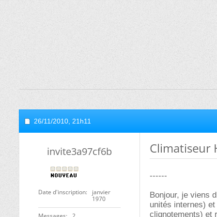
26/11/2010,
21h11
Climatiseur 
invite3a97cf6b
------
Date d'inscription
janvier
Bonjour, je viens 
1970
unités internes) et
clignotements) et r
Messages
2