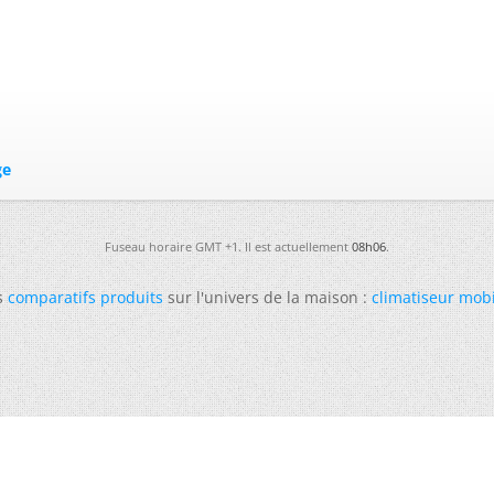
ge
Fuseau horaire GMT +1. Il est actuellement
08h06
.
s
comparatifs produits
sur l'univers de la maison :
climatiseur mob