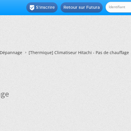
S'inscrire
Retour sur Futura

Dépannage
[Thermique]
Climatiseur Hitachi - Pas de chauffage
age