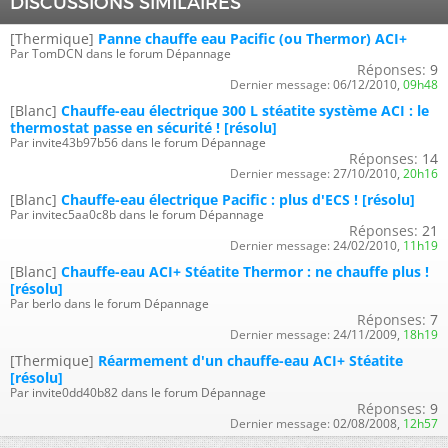
DISCUSSIONS SIMILAIRES
[Thermique]
Panne chauffe eau Pacific (ou Thermor) ACI+
Par TomDCN dans le forum Dépannage
Réponses:
9
Dernier message:
06/12/2010,
09h48
[Blanc]
Chauffe-eau électrique 300 L stéatite système ACI : le
thermostat passe en sécurité ! [résolu]
Par invite43b97b56 dans le forum Dépannage
Réponses:
14
Dernier message:
27/10/2010,
20h16
[Blanc]
Chauffe-eau électrique Pacific : plus d'ECS ! [résolu]
Par invitec5aa0c8b dans le forum Dépannage
Réponses:
21
Dernier message:
24/02/2010,
11h19
[Blanc]
Chauffe-eau ACI+ Stéatite Thermor : ne chauffe plus !
[résolu]
Par berlo dans le forum Dépannage
Réponses:
7
Dernier message:
24/11/2009,
18h19
[Thermique]
Réarmement d'un chauffe-eau ACI+ Stéatite
[résolu]
Par invite0dd40b82 dans le forum Dépannage
Réponses:
9
Dernier message:
02/08/2008,
12h57