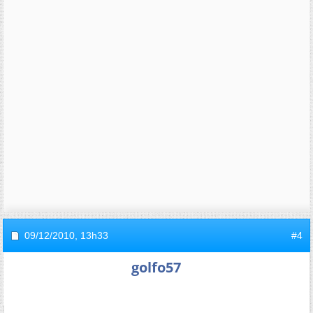
09/12/2010,
13h33
#4
golfo57