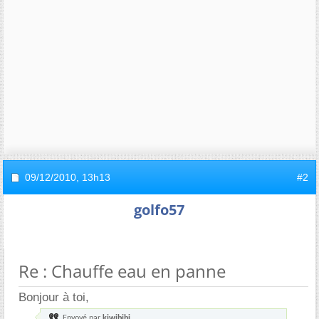
09/12/2010,
13h13
#2
golfo57
Re : Chauffe eau en panne
Bonjour à toi,
Envoyé par
kiwibibi