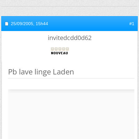
25/09/2005,
15h44
#1
invitedcdd0d62
Pb lave linge Laden