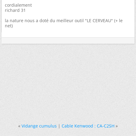
cordialement
richard 31
la nature nous a doté du meilleur outil "LE CERVEAU" (+ le
net)
«
Vidange cumulus
|
Cable Kenwood : CA-C2SH
»