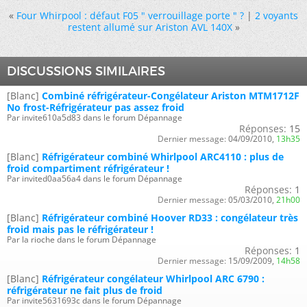
«
Four Whirpool : défaut F05 " verrouillage porte " ?
|
2 voyants
restent allumé sur Ariston AVL 140X
»
DISCUSSIONS SIMILAIRES
[Blanc]
Combiné réfrigérateur-Congélateur Ariston MTM1712F
No frost-Réfrigérateur pas assez froid
Par invite610a5d83 dans le forum Dépannage
Réponses:
15
Dernier message:
04/09/2010,
13h35
[Blanc]
Réfrigérateur combiné Whirlpool ARC4110 : plus de
froid compartiment réfrigérateur !
Par invited0aa56a4 dans le forum Dépannage
Réponses:
1
Dernier message:
05/03/2010,
21h00
[Blanc]
Réfrigérateur combiné Hoover RD33 : congélateur très
froid mais pas le réfrigérateur !
Par la rioche dans le forum Dépannage
Réponses:
1
Dernier message:
15/09/2009,
14h58
[Blanc]
Réfrigérateur congélateur Whirlpool ARC 6790 :
réfrigérateur ne fait plus de froid
Par invite5631693c dans le forum Dépannage