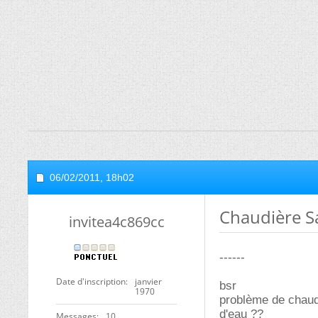
06/02/2011,
18h02
Chaudière Sa
invitea4c869cc
------
Date d'inscription
janvier
bsr
1970
problème de chaud
d'eau ??
Messages
10