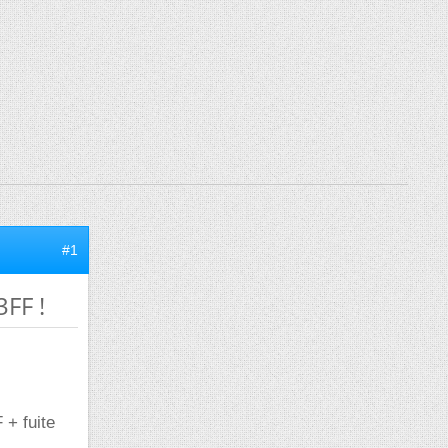
#1
FF !
 + fuite