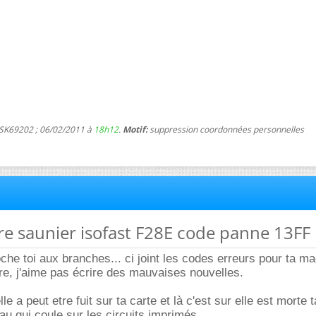
 SK69202 ; 06/02/2011 à
18h12
.
Motif:
suppression coordonnées personnelles
re saunier isofast F28E code panne 13FF
che toi aux branches... ci joint les codes erreurs pour ta ma
lire, j'aime pas écrire des mauvaises nouvelles.
lle a peut etre fuit sur ta carte et là c'est sur elle est morte t
'eau qui coule sur les circuits imprimés.