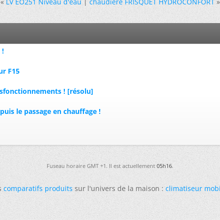
«
LV EO251 Niveau d'eau
|
chaudiere FRISQUET HYDROCONFORT
»
 !
ur F15
ysfonctionnements ! [résolu]
puis le passage en chauffage !
Fuseau horaire GMT +1. Il est actuellement
05h16
.
s
comparatifs produits
sur l'univers de la maison :
climatiseur mob