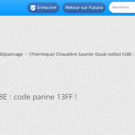
S'inscrire
Retour sur Futura

Dépannage
[Thermique]
Chaudière Saunier Duval Isofast F28E :
8E : code panne 13FF !