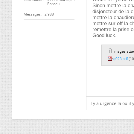
Baroeul
Sinon mettre la cha
disjoncteur de la 
Messages
2 988
mettre la chaudier
mettre sur off la c
remettre la prise o
Good luck.
Images atta
q023.pdf‎
(10
Il y a urgence là où il