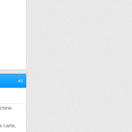
#2
chine.
a carte,