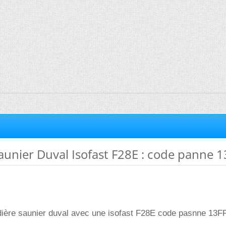
unier Duval Isofast F28E : code panne 13
ière saunier duval avec une isofast F28E code pasnne 13FF