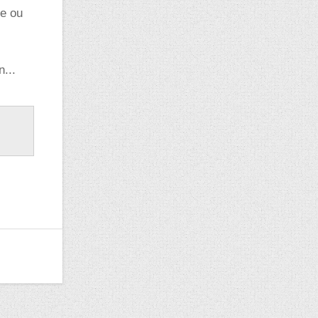
le ou
n...