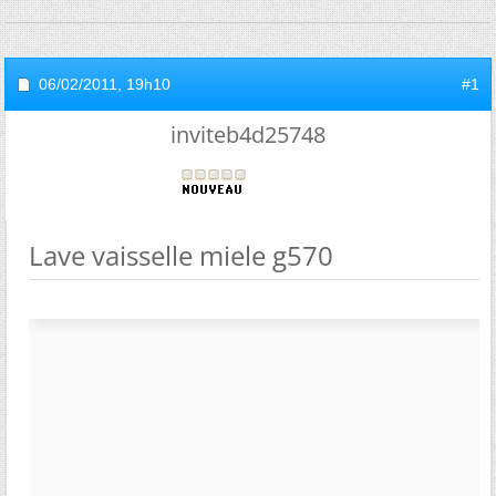
06/02/2011,
19h10
#1
inviteb4d25748
Lave vaisselle miele g570