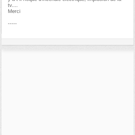
tv....
Merci
-----