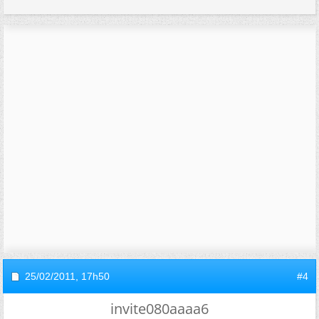
25/02/2011,
17h50
#4
invite080aaaa6