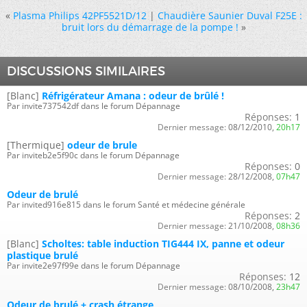
«
Plasma Philips 42PF5521D/12
|
Chaudière Saunier Duval F25E :
bruit lors du démarrage de la pompe !
»
DISCUSSIONS SIMILAIRES
[Blanc]
Réfrigérateur Amana : odeur de brûlé !
Par invite737542df dans le forum Dépannage
Réponses:
1
Dernier message:
08/12/2010,
20h17
[Thermique]
odeur de brule
Par inviteb2e5f90c dans le forum Dépannage
Réponses:
0
Dernier message:
28/12/2008,
07h47
Odeur de brulé
Par invited916e815 dans le forum Santé et médecine générale
Réponses:
2
Dernier message:
21/10/2008,
08h36
[Blanc]
Scholtes: table induction TIG444 IX, panne et odeur
plastique brulé
Par invite2e97f99e dans le forum Dépannage
Réponses:
12
Dernier message:
08/10/2008,
23h47
Odeur de brulé + crash étrange