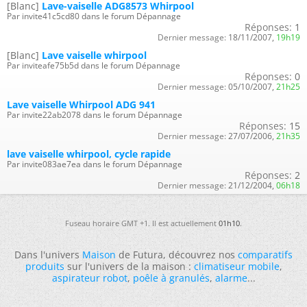
[Blanc]
Lave-vaiselle ADG8573 Whirpool
Par invite41c5cd80 dans le forum Dépannage
Réponses:
1
Dernier message:
18/11/2007,
19h19
[Blanc]
Lave vaiselle whirpool
Par inviteafe75b5d dans le forum Dépannage
Réponses:
0
Dernier message:
05/10/2007,
21h25
Lave vaiselle Whirpool ADG 941
Par invite22ab2078 dans le forum Dépannage
Réponses:
15
Dernier message:
27/07/2006,
21h35
lave vaiselle whirpool, cycle rapide
Par invite083ae7ea dans le forum Dépannage
Réponses:
2
Dernier message:
21/12/2004,
06h18
Fuseau horaire GMT +1. Il est actuellement
01h10
.
Dans l'univers
Maison
de Futura, découvrez nos
comparatifs
produits
sur l'univers de la maison :
climatiseur mobile
,
aspirateur robot
,
poêle à granulés
,
alarme
...