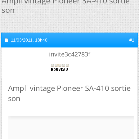
Ampli vintage Pioneer SA-410 sortie
son
11/03/2011,
18h40
#1
invite3c42783f
Ampli vintage Pioneer SA-410 sortie
son