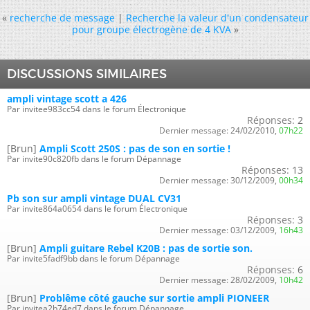
«
recherche de message
|
Recherche la valeur d'un condensateur
pour groupe électrogène de 4 KVA
»
DISCUSSIONS SIMILAIRES
ampli vintage scott a 426
Par invitee983cc54 dans le forum Électronique
Réponses:
2
Dernier message:
24/02/2010,
07h22
[Brun]
Ampli Scott 250S : pas de son en sortie !
Par invite90c820fb dans le forum Dépannage
Réponses:
13
Dernier message:
30/12/2009,
00h34
Pb son sur ampli vintage DUAL CV31
Par invite864a0654 dans le forum Électronique
Réponses:
3
Dernier message:
03/12/2009,
16h43
[Brun]
Ampli guitare Rebel K20B : pas de sortie son.
Par invite5fadf9bb dans le forum Dépannage
Réponses:
6
Dernier message:
28/02/2009,
10h42
[Brun]
Problême côté gauche sur sortie ampli PIONEER
Par invitea2b74ed7 dans le forum Dépannage