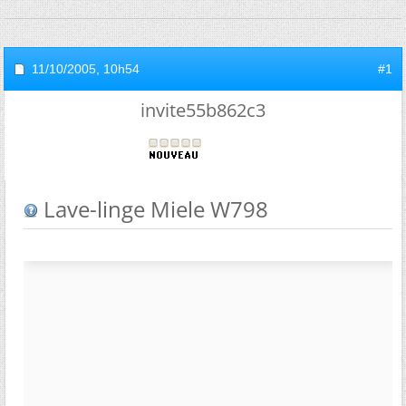
11/10/2005,
10h54
#1
invite55b862c3
Lave-linge Miele W798