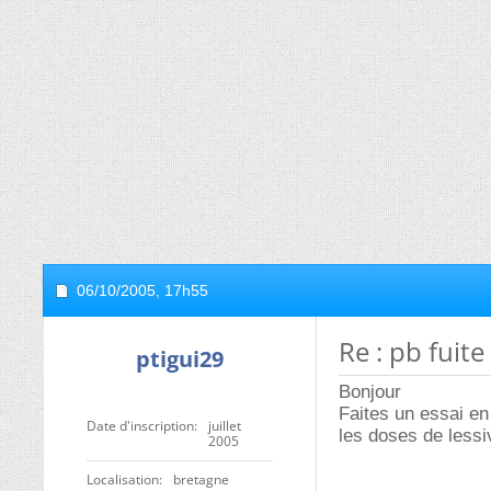
06/10/2005,
17h55
Re : pb fui
ptigui29
Bonjour
Faites un essai en
Date d'inscription
juillet
les doses de lessi
2005
Localisation
bretagne