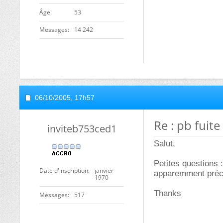
ge
53
Messages
14 242
06/10/2005,
17h57
Re : pb fui
inviteb753ced1
Salut,
Petites questions :
Date d'inscription
janvier
apparemment préco
1970
Thanks
Messages
517