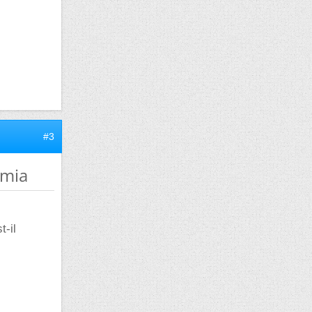
#3
emia
t-il