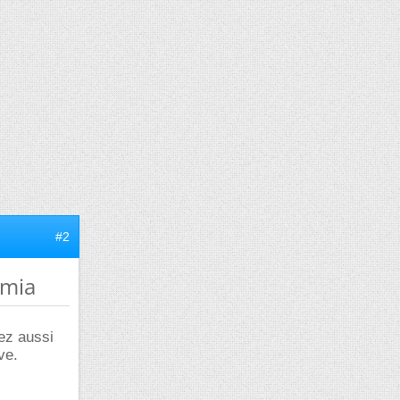
#2
emia
tez aussi
ve.