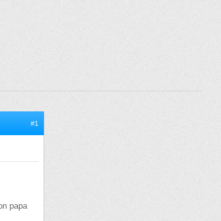
#1
on papa