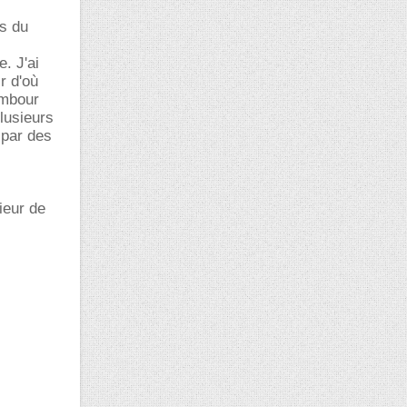
rs du
e. J'ai
r d'où
ambour
plusieurs
 par des
ieur de