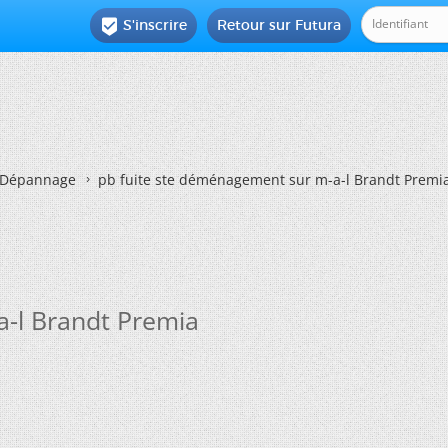
S'inscrire
Retour sur Futura

Dépannage
pb fuite ste déménagement sur m-a-l Brandt Premi
a-l Brandt Premia