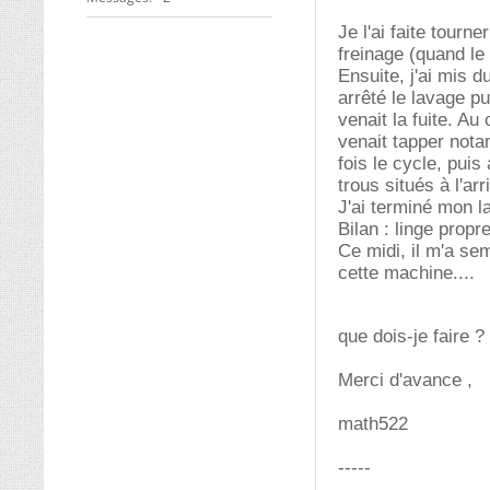
Je l'ai faite tourn
freinage (quand le 
Ensuite, j'ai mis d
arrêté le lavage p
venait la fuite. A
venait tapper nota
fois le cycle, puis
trous situés à l'arr
J'ai terminé mon l
Bilan : linge propr
Ce midi, il m'a se
cette machine....
que dois-je faire ?
Merci d'avance ,
math522
-----