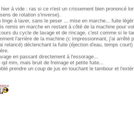
er hier à vide : ras si ce n'est un crissement bien prononcé lo
sens de rotation s'inverse).
u linge à laver, sans le peser ... mise en marche... fuite légèr
uis remis en marche en restant à côté de la machine pour voi
u cours du cycle de lavage et de rincage, c'est comme si le t
mment l'arrière de la machine (c impressionnant, j'ai arrêté 
 ai relancé) déclenchant la fuite (éjection d'eau, temps court)
ière.
avage en passant directement à l'essorage...
e qd mm, mais bruit de freinage et petite fuite...
mblé prendre un coup de jus en touchant le tambour et l'extér