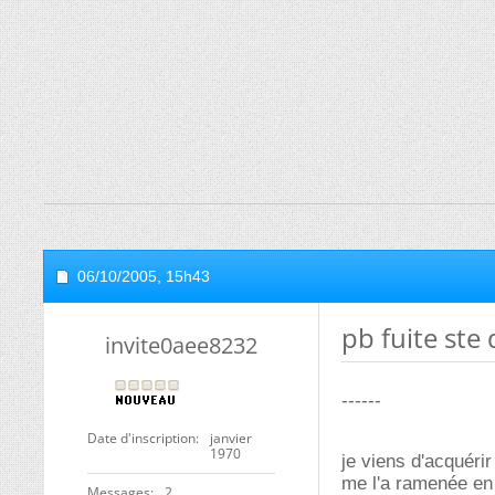
06/10/2005,
15h43
pb fuite st
invite0aee8232
------
Date d'inscription
janvier
1970
je viens d'acquéri
me l'a ramenée en 
Messages
2