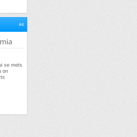
#4
emia
ui se mets
u on
rts