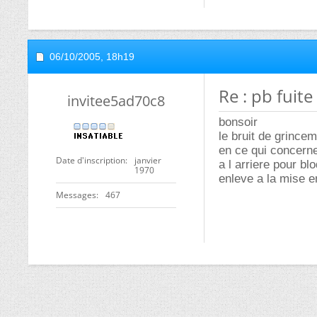
06/10/2005,
18h19
Re : pb fui
invitee5ad70c8
bonsoir
le bruit de grincem
en ce qui concerne
Date d'inscription
janvier
a l arriere pour bl
1970
enleve a la mise e
Messages
467