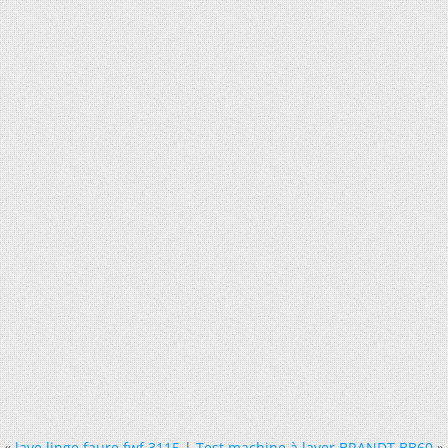
«
lave linge faure fwf 3115
|
Test machine à laver BRANDT BB60
»