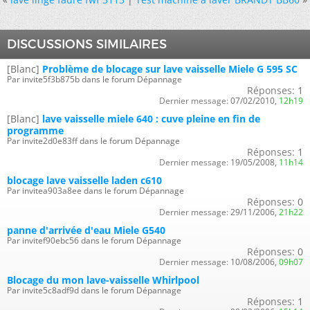
DISCUSSIONS SIMILAIRES
[Blanc]
Problème de blocage sur lave vaisselle Miele G 595 SC
Par invite5f3b875b dans le forum Dépannage
Réponses:
1
Dernier message:
07/02/2010,
12h19
[Blanc]
lave vaisselle miele 640 : cuve pleine en fin de
programme
Par invite2d0e83ff dans le forum Dépannage
Réponses:
1
Dernier message:
19/05/2008,
11h14
blocage lave vaisselle laden c610
Par invitea903a8ee dans le forum Dépannage
Réponses:
0
Dernier message:
29/11/2006,
21h22
panne d'arrivée d'eau Miele G540
Par invitef90ebc56 dans le forum Dépannage
Réponses:
0
Dernier message:
10/08/2006,
09h07
Blocage du mon lave-vaisselle Whirlpool
Par invite5c8adf9d dans le forum Dépannage
Réponses:
1