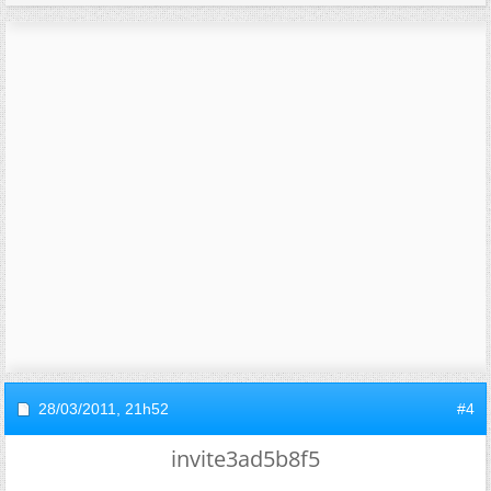
28/03/2011,
21h52
#4
invite3ad5b8f5