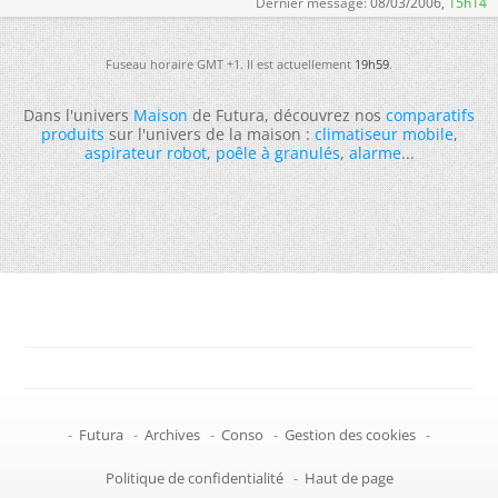
Dernier message:
08/03/2006,
15h14
Fuseau horaire GMT +1. Il est actuellement
19h59
.
Dans l'univers
Maison
de Futura, découvrez nos
comparatifs
produits
sur l'univers de la maison :
climatiseur mobile
,
aspirateur robot
,
poêle à granulés
,
alarme
...
-
Futura
-
Archives
-
Conso
-
Gestion des cookies
-
Politique de confidentialité
-
Haut de page