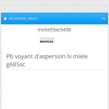
18/10/2005,
08h27
#1
invite93ac943b
Pb voyant d'aspersion lv miele
g685sc