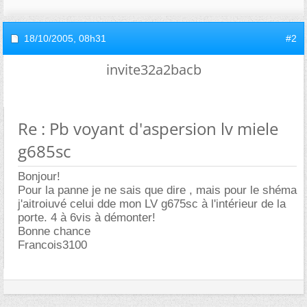
18/10/2005,
08h31
#2
invite32a2bacb
Re : Pb voyant d'aspersion lv miele
g685sc
Bonjour!
Pour la panne je ne sais que dire , mais pour le shéma
j'aitroiuvé celui dde mon LV g675sc à l'intérieur de la
porte. 4 à 6vis à démonter!
Bonne chance
Francois3100