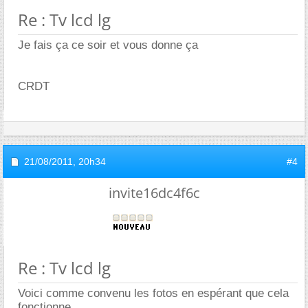
Re : Tv lcd lg
Je fais ça ce soir et vous donne ça
CRDT
21/08/2011,
20h34
#4
invite16dc4f6c
Re : Tv lcd lg
Voici comme convenu les fotos en espérant que cela
fonctionne.