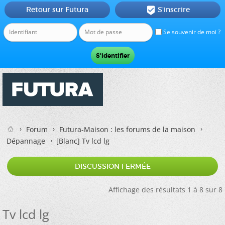
Retour sur Futura
S'inscrire

Se souvenir de moi ?
Forum
Futura-Maison : les forums de la maison
Dépannage
[Blanc]
Tv lcd lg
DISCUSSION FERMÉE
Affichage des résultats 1 à 8 sur 8
Tv lcd lg