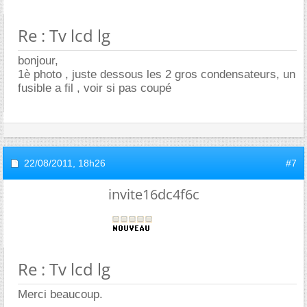
Re : Tv lcd lg
bonjour,
1è photo , juste dessous les 2 gros condensateurs, un
fusible a fil , voir si pas coupé
22/08/2011,
18h26
#7
invite16dc4f6c
Re : Tv lcd lg
Merci beaucoup.