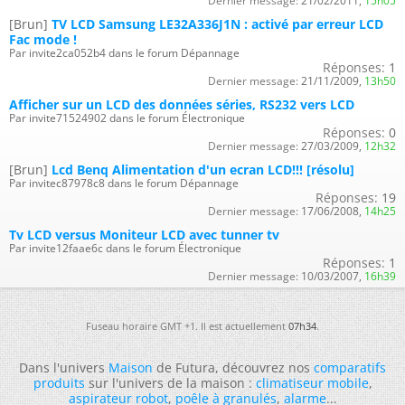
Dernier message:
21/02/2011,
15h05
[Brun]
TV LCD Samsung LE32A336J1N : activé par erreur LCD
Fac mode !
Par invite2ca052b4 dans le forum Dépannage
Réponses:
1
Dernier message:
21/11/2009,
13h50
Afficher sur un LCD des données séries, RS232 vers LCD
Par invite71524902 dans le forum Électronique
Réponses:
0
Dernier message:
27/03/2009,
12h32
[Brun]
Lcd Benq Alimentation d'un ecran LCD!!! [résolu]
Par invitec87978c8 dans le forum Dépannage
Réponses:
19
Dernier message:
17/06/2008,
14h25
Tv LCD versus Moniteur LCD avec tunner tv
Par invite12faae6c dans le forum Électronique
Réponses:
1
Dernier message:
10/03/2007,
16h39
Fuseau horaire GMT +1. Il est actuellement
07h34
.
Dans l'univers
Maison
de Futura, découvrez nos
comparatifs
produits
sur l'univers de la maison :
climatiseur mobile
,
aspirateur robot
,
poêle à granulés
,
alarme
...