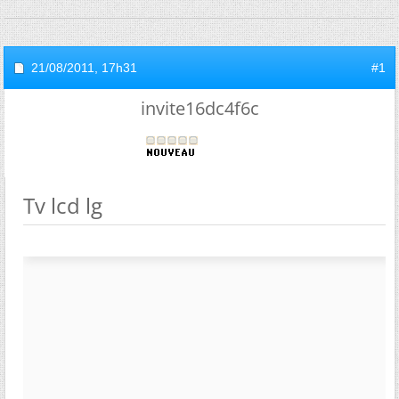
21/08/2011,
17h31
#1
invite16dc4f6c
Tv lcd lg