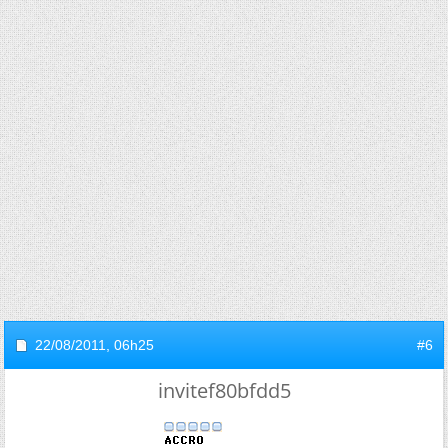
22/08/2011,
06h25
#6
invitef80bfdd5