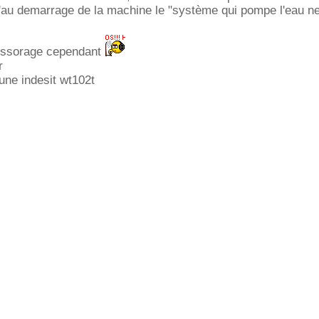
qu'au demarrage de la machine le "système qui pompe l'eau n
l'essorage cependant
r
 une indesit wt102t