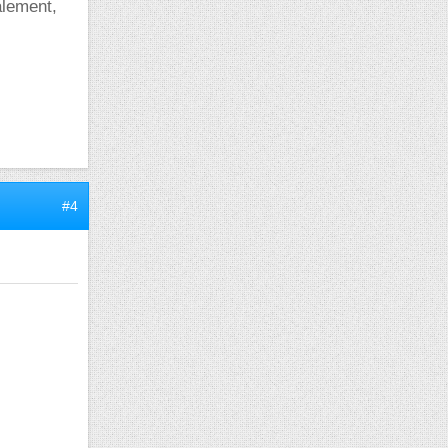
alement,
#4