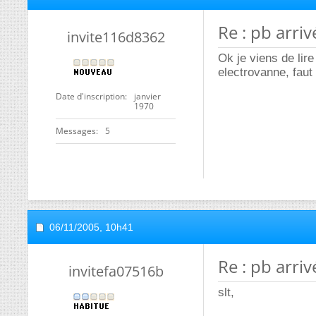
Re : pb arri
invite116d8362
Ok je viens de lir
electrovanne, faut 
Date d'inscription
janvier
1970
Messages
5
06/11/2005,
10h41
Re : pb arri
invitefa07516b
slt,