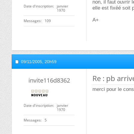
non, il faut ouvrir
Date d'inscription
janvier
elle est fixéé soit 
1970
A+
Messages
109
09/11/2005,
20h59
Re : pb arri
invite116d8362
merci pour le cons
Date d'inscription
janvier
1970
Messages
5