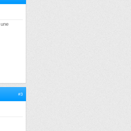
 une
#3