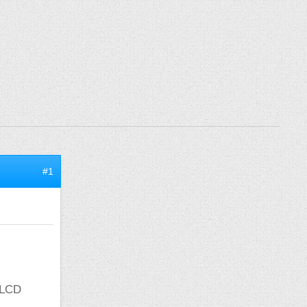
#1
e LCD