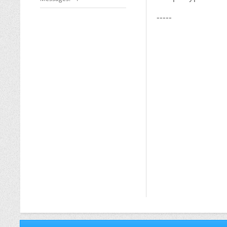
-----