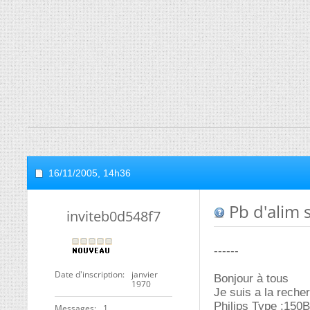
16/11/2005,
14h36
Pb d'alim 
inviteb0d548f7
------
Date d'inscription
janvier
Bonjour à tous
1970
Je suis a la reche
Philips Type :150
Messages
1