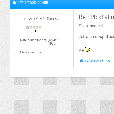
17/11/2005,
21h55
Re : Pb d'al
invite2300b63a
Salut pneard,
Jette un coup d'oe
Date d'inscription
janvier
1970
A+
Messages
59
http://www.eservi