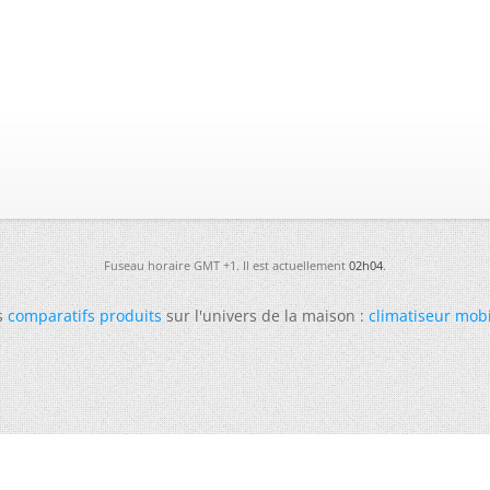
Fuseau horaire GMT +1. Il est actuellement
02h04
.
s
comparatifs produits
sur l'univers de la maison :
climatiseur mob