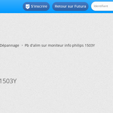
S'inscrire
Retour sur Futura

Dépannage
Pb d'alim sur moniteur info philips 1503Y
 1503Y