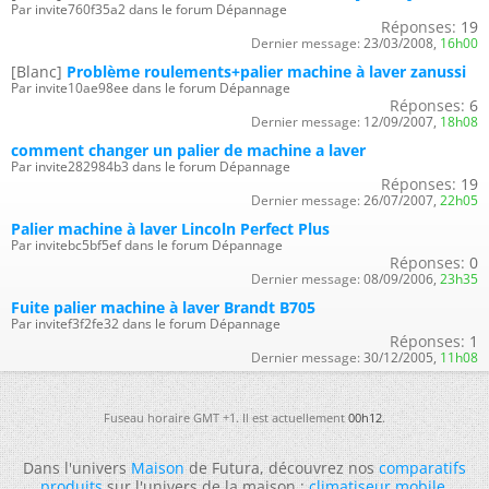
Par invite760f35a2 dans le forum Dépannage
Réponses:
19
Dernier message:
23/03/2008,
16h00
[Blanc]
Problème roulements+palier machine à laver zanussi
Par invite10ae98ee dans le forum Dépannage
Réponses:
6
Dernier message:
12/09/2007,
18h08
comment changer un palier de machine a laver
Par invite282984b3 dans le forum Dépannage
Réponses:
19
Dernier message:
26/07/2007,
22h05
Palier machine à laver Lincoln Perfect Plus
Par invitebc5bf5ef dans le forum Dépannage
Réponses:
0
Dernier message:
08/09/2006,
23h35
Fuite palier machine à laver Brandt B705
Par invitef3f2fe32 dans le forum Dépannage
Réponses:
1
Dernier message:
30/12/2005,
11h08
Fuseau horaire GMT +1. Il est actuellement
00h12
.
Dans l'univers
Maison
de Futura, découvrez nos
comparatifs
produits
sur l'univers de la maison :
climatiseur mobile
,