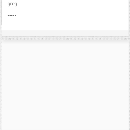
greg
-----