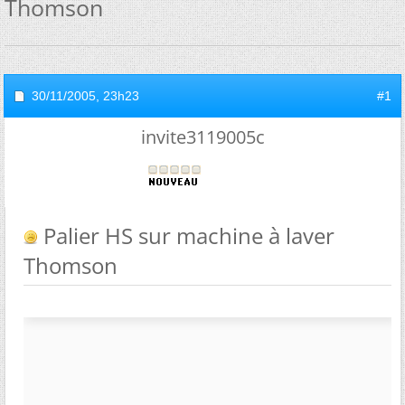
Thomson
30/11/2005,
23h23
#1
invite3119005c
Palier HS sur machine à laver
Thomson