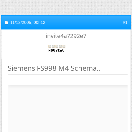
11/12/2005,
00h12
#1
invite4a7292e7
Siemens FS998 M4 Schema..