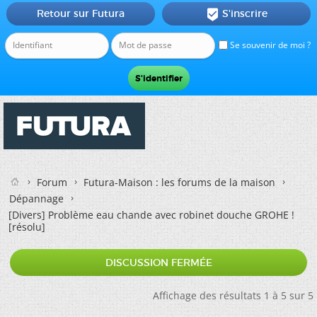
Retour sur Futura
S'inscrire

Se souvenir de moi ?
Forum
Futura-Maison : les forums de la maison
Dépannage
[Divers]
Problème eau chande avec robinet douche GROHE !
[résolu]
DISCUSSION FERMÉE
Affichage des résultats 1 à 5 sur 5