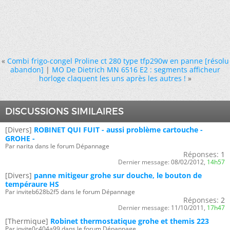
«
Combi frigo-congel Proline ct 280 type tfp290w en panne [résolu
abandon]
|
MO De Dietrich MN 6516 E2 : segments afficheur
horloge claquent les uns après les autres !
»
DISCUSSIONS SIMILAIRES
[Divers]
ROBINET QUI FUIT - aussi problème cartouche -
GROHE -
Par narita dans le forum Dépannage
Réponses:
1
Dernier message:
08/02/2012,
14h57
[Divers]
panne mitigeur grohe sur douche, le bouton de
tempéraure HS
Par inviteb628b2f5 dans le forum Dépannage
Réponses:
2
Dernier message:
11/10/2011,
17h47
[Thermique]
Robinet thermostatique grohe et themis 223
Par invite0c404a99 dans le forum Dépannage