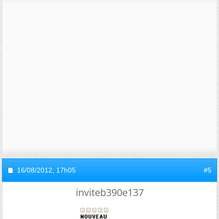
16/08/2012,
17h05
#5
inviteb390e137