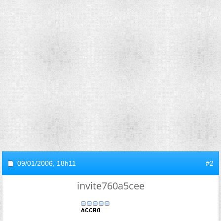
09/01/2006,
18h11
#2
invite760a5cee