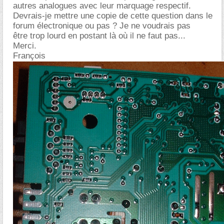
autres analogues avec leur marquage respectif.
Devrais-je mettre une copie de cette question dans le
forum électronique ou pas ? Je ne voudrais pas
être trop lourd en postant là où il ne faut pas...
Merci.
François