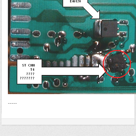
-----