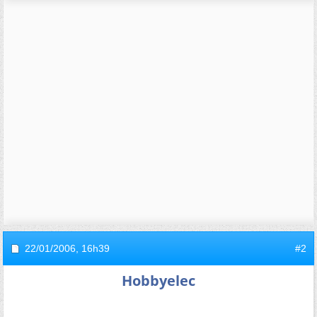
22/01/2006,
16h39
#2
Hobbyelec