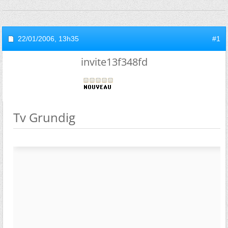
22/01/2006,
13h35
#1
invite13f348fd
Tv Grundig