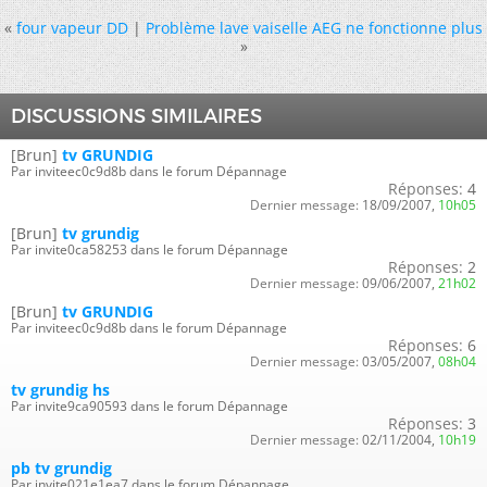
«
four vapeur DD
|
Problème lave vaiselle AEG ne fonctionne plus
»
DISCUSSIONS SIMILAIRES
[Brun]
tv GRUNDIG
Par inviteec0c9d8b dans le forum Dépannage
Réponses:
4
Dernier message:
18/09/2007,
10h05
[Brun]
tv grundig
Par invite0ca58253 dans le forum Dépannage
Réponses:
2
Dernier message:
09/06/2007,
21h02
[Brun]
tv GRUNDIG
Par inviteec0c9d8b dans le forum Dépannage
Réponses:
6
Dernier message:
03/05/2007,
08h04
tv grundig hs
Par invite9ca90593 dans le forum Dépannage
Réponses:
3
Dernier message:
02/11/2004,
10h19
pb tv grundig
Par invite021e1ea7 dans le forum Dépannage