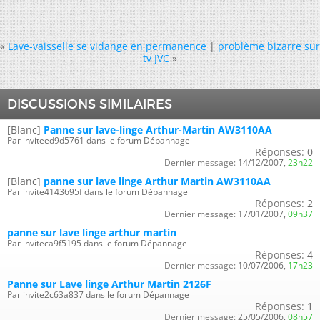
«
Lave-vaisselle se vidange en permanence
|
problème bizarre sur
tv JVC
»
DISCUSSIONS SIMILAIRES
[Blanc]
Panne sur lave-linge Arthur-Martin AW3110AA
Par inviteed9d5761 dans le forum Dépannage
Réponses:
0
Dernier message:
14/12/2007,
23h22
[Blanc]
panne sur lave linge Arthur Martin AW3110AA
Par invite4143695f dans le forum Dépannage
Réponses:
2
Dernier message:
17/01/2007,
09h37
panne sur lave linge arthur martin
Par inviteca9f5195 dans le forum Dépannage
Réponses:
4
Dernier message:
10/07/2006,
17h23
Panne sur Lave linge Arthur Martin 2126F
Par invite2c63a837 dans le forum Dépannage
Réponses:
1
Dernier message:
25/05/2006,
08h57