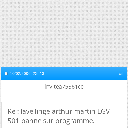
10/02/2006,
23h13
#5
invitea75361ce
Re : lave linge arthur martin LGV
501 panne sur programme.