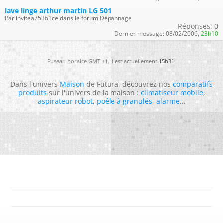
lave linge arthur martin LG 501
Par invitea75361ce dans le forum Dépannage
Réponses:
0
Dernier message:
08/02/2006,
23h10
Fuseau horaire GMT +1. Il est actuellement
15h31
.
Dans l'univers
Maison
de Futura, découvrez nos
comparatifs
produits
sur l'univers de la maison :
climatiseur mobile
,
aspirateur robot
,
poêle à granulés
,
alarme
...