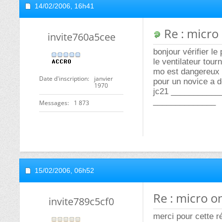
14/02/2006,
16h41
Re : micro
invite760a5cee
bonjour vérifier le
le ventilateur tour
mo est dangereux i
Date d'inscription
janvier
pour un novice a d
1970
jc21 ___________
______________
Messages
1 873
15/02/2006,
06h52
Re : micro 
invite789c5cf0
merci pour cette ré