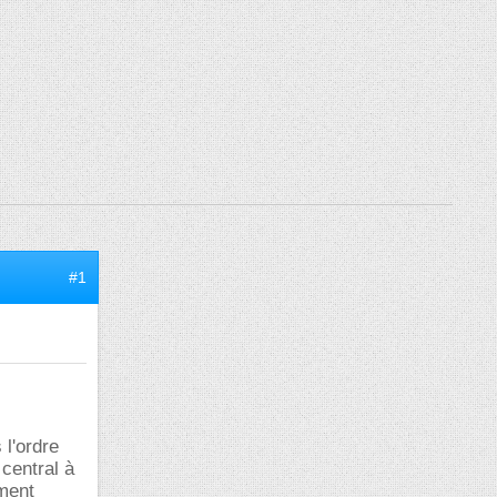
#1
 l'ordre
 central à
ement