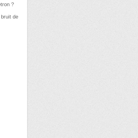
tron ?
 bruit de