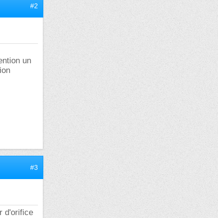
#2
ention un
ion
#3
 d'orifice