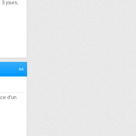
 3 jours,
#4
ce d'un