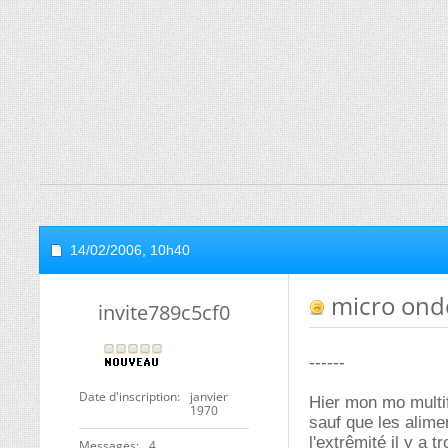
14/02/2006,
10h40
micro ond
invite789c5cf0
------
Date d'inscription
janvier
Hier mon mo multifo
1970
sauf que les alimen
l'extrêmité il y a 
Messages
4