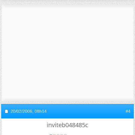
20/02/2006,
08h14
#4
inviteb048485c