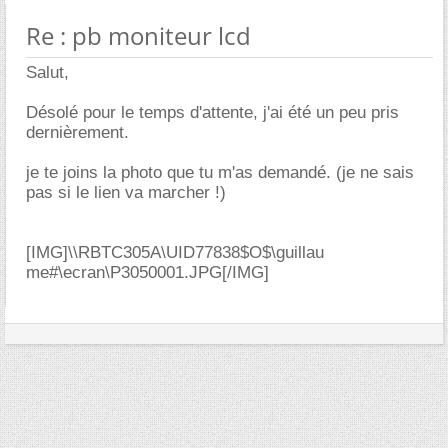
Re : pb moniteur lcd
Salut,
Désolé pour le temps d'attente, j'ai été un peu pris
dernièrement.
je te joins la photo que tu m'as demandé. (je ne sais
pas si le lien va marcher !)
[IMG]\\RBTC305A\UID77838$O$\guillau
me#\ecran\P3050001.JPG[/IMG]