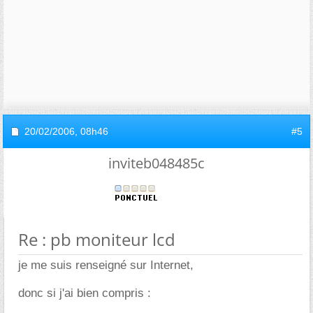
20/02/2006,
08h46
#5
inviteb048485c
Re : pb moniteur lcd
je me suis renseigné sur Internet,
donc si j'ai bien compris :