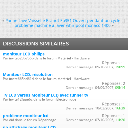
«
Panne Lave Vaisselle Brandt Eo351 Ouvert pendant un cycle !
|
probleme machine à laver whirlpool monaco 1400
»
DISCUSSIONS SIMILAIRES
moniteur LCD philips
Par invite523b756b dans le forum Matériel - Hardware
Réponses:
1
Dernier message:
05/10/2007,
19h55
Moniteur LCD, résolution
Par invite665ad61d dans le forum Matériel - Hardware
Réponses:
2
Dernier message:
04/09/2007,
09h14
Tv LCD versus Moniteur LCD avec tunner tv
Par invite12faae6c dans le forum Électronique
Réponses:
1
Dernier message:
10/03/2007,
16h39
probleme moniteur lcd
Réponses:
1
Par did dans le forum Dépannage
Dernier message:
07/10/2006,
11h20
pb affichage moniteur LCD