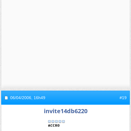
06/04/2006,
16h49
#19
invite14db6220