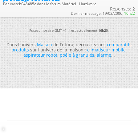
Par inviteb048485c dans le forum Matériel - Hardware
Réponses:
2
Dernier message:
19/02/2006,
10h22
Fuseau horaire GMT +1. Il est actuellement
16h20
.
Dans l'univers
Maison
de Futura, découvrez nos
comparatifs
produits
sur l'univers de la maison :
climatiseur mobile
,
aspirateur robot
,
poêle à granulés
,
alarme
...
-
Futura
-
Archives
-
Conso
-
Gestion des cookies
-