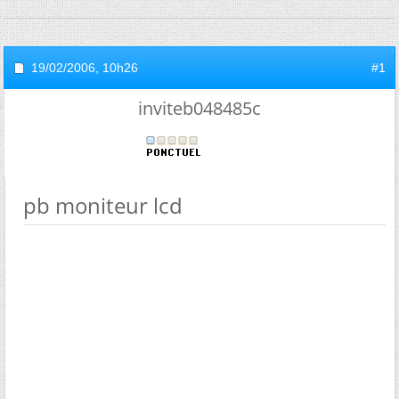
19/02/2006,
10h26
#1
inviteb048485c
pb moniteur lcd