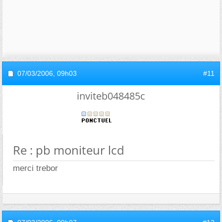
07/03/2006,
09h03
#11
inviteb048485c
Re : pb moniteur lcd
merci trebor