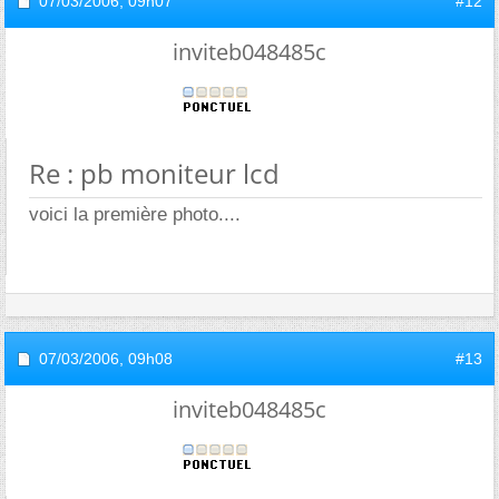
07/03/2006,
09h07
#12
inviteb048485c
Re : pb moniteur lcd
voici la première photo....
07/03/2006,
09h08
#13
inviteb048485c