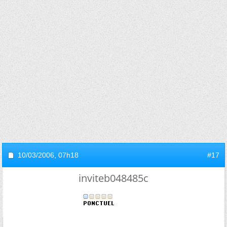
10/03/2006,
07h18
#17
inviteb048485c