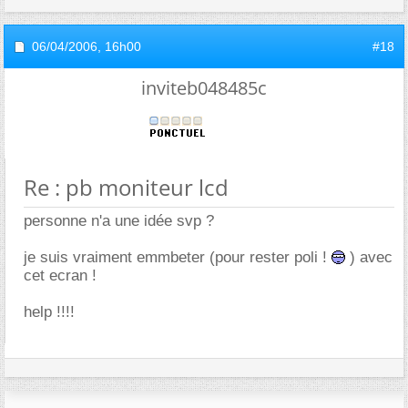
06/04/2006,
16h00
#18
inviteb048485c
Re : pb moniteur lcd
personne n'a une idée svp ?
je suis vraiment emmbeter (pour rester poli !
) avec
cet ecran !
help !!!!