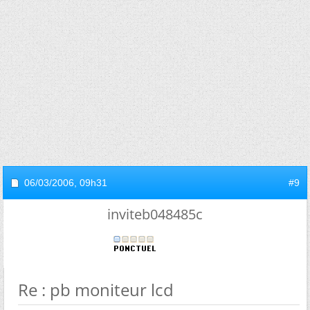
06/03/2006,
09h31
#9
inviteb048485c
Re : pb moniteur lcd