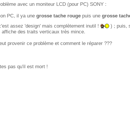
problème avec un moniteur LCD (pour PC) SONY :
mon PC, il ya une
grosse tache rouge
puis une
grosse tach
c'est assez 'design' mais complètement inutil !
) ; puis, s
il affiche des traits verticaux très mince.
eut provenir ce problème et comment le réparer ???
es pas qu'il est mort !