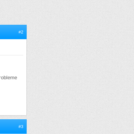
#2
probleme
#3