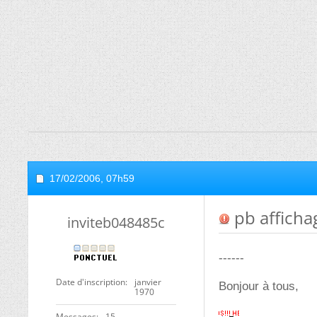
17/02/2006,
07h59
pb afficha
inviteb048485c
------
Date d'inscription
janvier
Bonjour à tous,
1970
Messages
15