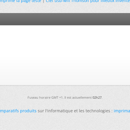
mprime la page teste
|
Clef usb-wifi Thomson pour livebox Invent
Fuseau horaire GMT +1. Il est actuellement
02h27
.
mparatifs produits
sur l'informatique et les technologies :
imprima