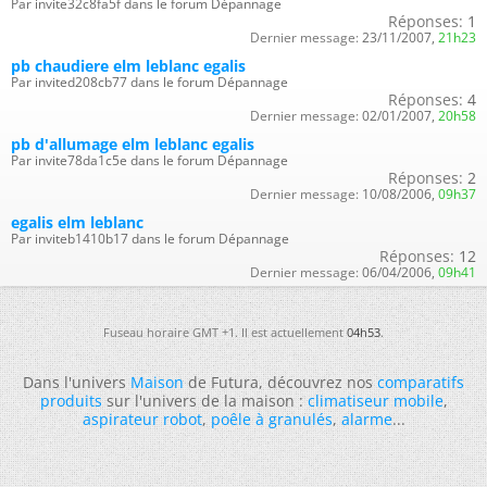
Par invite32c8fa5f dans le forum Dépannage
Réponses:
1
Dernier message:
23/11/2007,
21h23
pb chaudiere elm leblanc egalis
Par invited208cb77 dans le forum Dépannage
Réponses:
4
Dernier message:
02/01/2007,
20h58
pb d'allumage elm leblanc egalis
Par invite78da1c5e dans le forum Dépannage
Réponses:
2
Dernier message:
10/08/2006,
09h37
egalis elm leblanc
Par inviteb1410b17 dans le forum Dépannage
Réponses:
12
Dernier message:
06/04/2006,
09h41
Fuseau horaire GMT +1. Il est actuellement
04h53
.
Dans l'univers
Maison
de Futura, découvrez nos
comparatifs
produits
sur l'univers de la maison :
climatiseur mobile
,
aspirateur robot
,
poêle à granulés
,
alarme
...