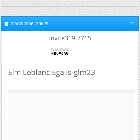
22/02/2006,
20h29
#1
invite319f7715
Elm Leblanc Egalis-glm23