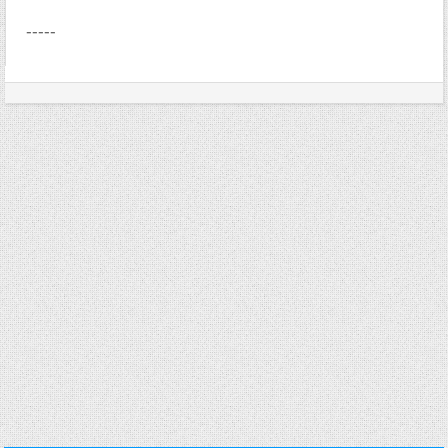
-----