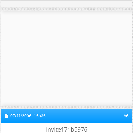
07/11/2006,
16h36
#6
invite171b5976