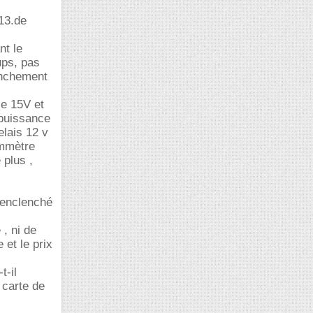
13.de
nt le
ups, pas
ranchement
le 15V et
 puissance
elais 12 v
hmmètre
 plus ,
t enclenché
 , ni de
et le prix
t-il
 carte de