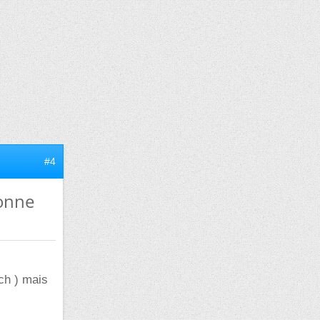
#4
ionne
tch ) mais