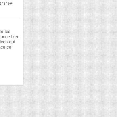
ionne
er les
ionne bien
leds qui
ance ce