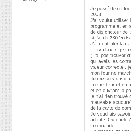
Je possède un fo
2008
J'ai voulut utilis
programme et en ap
de disjoncteur de 
si j'ai du 230 Volts
J'ai contrôler la 
le 5V donc si je c
( j'ai pas trouver 
qui avais les conta
valeur correcte , j
mon four ne march
Je me suis ensuit
connecteur et en r
et en ouvrant la po
je n'ai rien trouv
mauvaise soudure) 
de la carte de co
Je voudrais savoir 
adopté. Ou quelqu'
commande