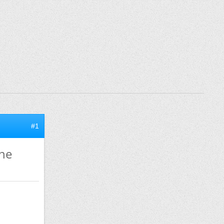
#1
nne