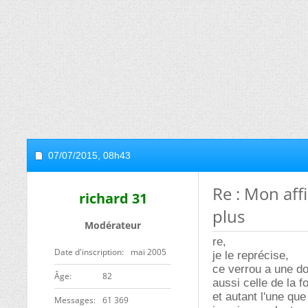
07/07/2015,
08h43
Re : Mon aff
richard 31
plus
Modérateur
re,
Date d'inscription
mai 2005
je le reprécise,
ce verrou a une dou
ge
82
aussi celle de la f
et autant l'une que 
Messages
61 369