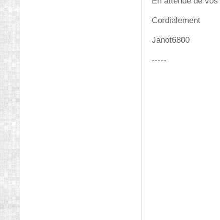
En attende de vos
Cordialement
Janot6800
-----