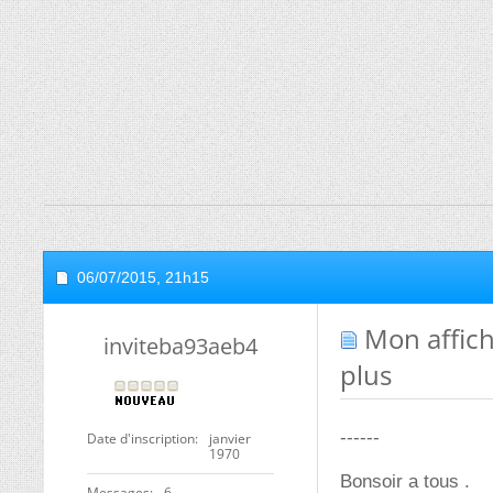
06/07/2015,
21h15
Mon affich
inviteba93aeb4
plus
------
Date d'inscription
janvier
1970
Bonsoir a tous .
Messages
6