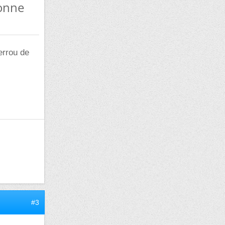
ionne
errou de
#3