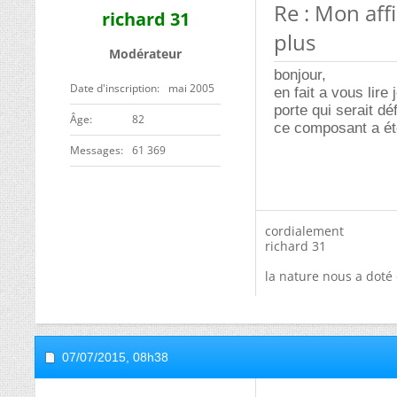
Re : Mon aff
richard 31
plus
Modérateur
bonjour,
Date d'inscription
mai 2005
en fait a vous lir
porte qui serait d
ge
82
ce composant a ét
Messages
61 369
cordialement
richard 31
la nature nous a doté 
07/07/2015,
08h38