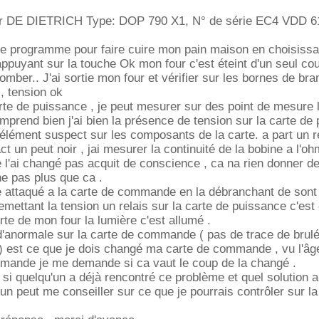
ur DE DIETRICH Type: DOP 790 X1, N° de série EC4 VDD 6
er le programme pour faire cuire mon pain maison en choisissa
puyant sur la touche Ok mon four c'est éteint d'un seul co
tomber.. J'ai sortie mon four et vérifier sur les bornes de b
 , tension ok
carte de puissance , je peut mesurer sur des point de mesure 
omprend bien j'ai bien la présence de tension sur la carte de
d'élément suspect sur les composants de la carte. a part un r
ct un peut noir , jai mesurer la continuité de la bobine a l'o
e l'ai changé pas acquit de conscience , ca na rien donner de
e pas plus que ca .
e attaqué a la carte de commande en la débranchant de sont
emettant la tension un relais sur la carte de puissance c'es
rte de mon four la lumière c'est allumé .
é d'anormale sur la carte de commande ( pas de trace de brulé
est ce que je dois changé ma carte de commande , vu l'âge 
mmande je me demande si ca vaut le coup de la changé .
si quelqu'un a déjà rencontré ce problème et quel solution a-
un peut me conseiller sur ce que je pourrais contrôler sur la