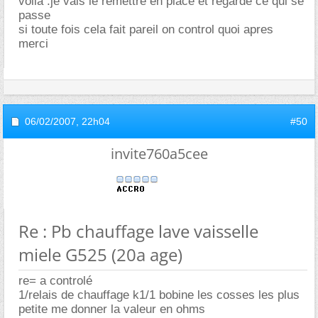
voila .je vais le remettre en place et regarde ce qui se
passe
si toute fois cela fait pareil on control quoi apres
merci
06/02/2007,
22h04
#50
invite760a5cee
Re : Pb chauffage lave vaisselle
miele G525 (20a age)
re= a controlé
1/relais de chauffage k1/1 bobine les cosses les plus
petite me donner la valeur en ohms