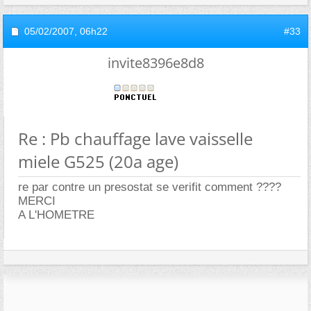
05/02/2007,
06h22
#33
invite8396e8d8
Re : Pb chauffage lave vaisselle
miele G525 (20a age)
re par contre un presostat se verifit comment ????
MERCI
A L'HOMETRE