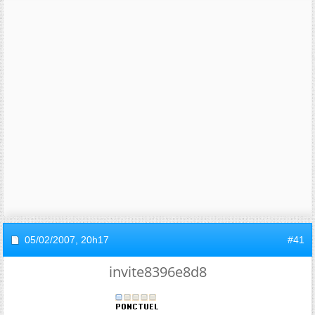
05/02/2007,
20h17
#41
invite8396e8d8