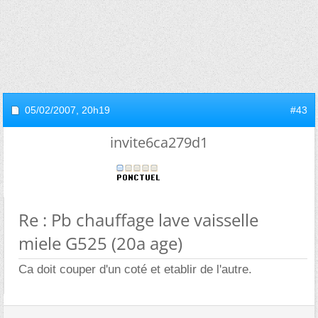
05/02/2007,
20h19
#43
invite6ca279d1
Re : Pb chauffage lave vaisselle
miele G525 (20a age)
Ca doit couper d'un coté et etablir de l'autre.