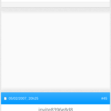
05/02/2007,
20h25
#45
invite8396e8d8