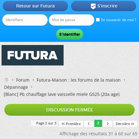
Retour sur Futura
S'inscrire

Se souvenir de moi ?
Forum
Futura-Maison : les forums de la maison
Dépannage
[Blanc]
Pb chauffage lave vaisselle miele G525 (20a age)
DISCUSSION FERMÉE
Page 2 sur 3
2
Première
Dernière
Affichage des résultats 31 à 60 sur 65