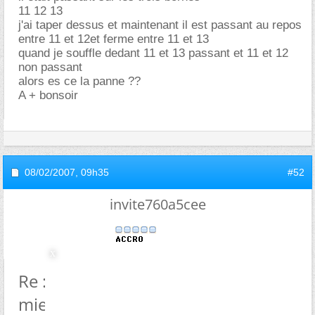
11 12 13
j'ai taper dessus et maintenant il est passant au repos
entre 11 et 12et ferme entre 11 et 13
quand je souffle dedant 11 et 13 passant et 11 et 12
non passant
alors es ce la panne ??
A + bonsoir
08/02/2007,
09h35
#52
invite760a5cee
Re : Pb chauffage lave vaisselle
miele G525 (20a age)