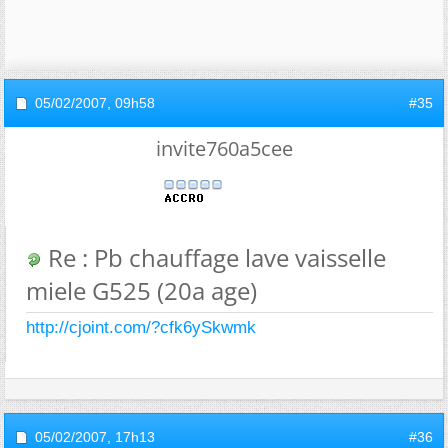
05/02/2007,
09h58
#35
invite760a5cee
Re : Pb chauffage lave vaisselle
miele G525 (20a age)
http://cjoint.com/?cfk6ySkwmk
05/02/2007,
17h13
#36