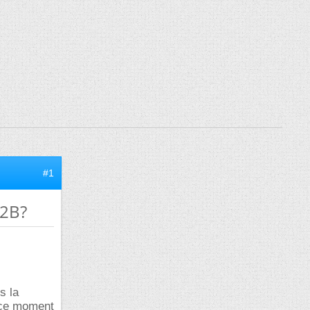
#1
22B?
s la
 ce moment