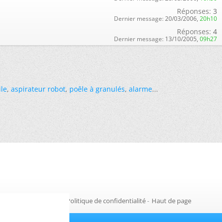
Réponses:
3
Dernier message:
20/03/2006,
20h10
Réponses:
4
Dernier message:
13/10/2005,
09h27
ile
,
aspirateur robot
,
poêle à granulés
,
alarme
...
Gestion des cookies
-
Politique de confidentialité
-
Haut de page