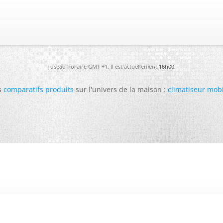
Fuseau horaire GMT +1. Il est actuellement
16h00
.
s
comparatifs produits
sur l'univers de la maison :
climatiseur mob
-
Futura
-
Archives
-
Conso
-