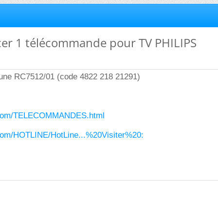
cer 1 télécommande pour TV PHILIPS
st une RC7512/01 (code 4822 218 21291)
1.com/TELECOMMANDES.html
.com/HOTLINE/HotLine...%20Visiter%20: