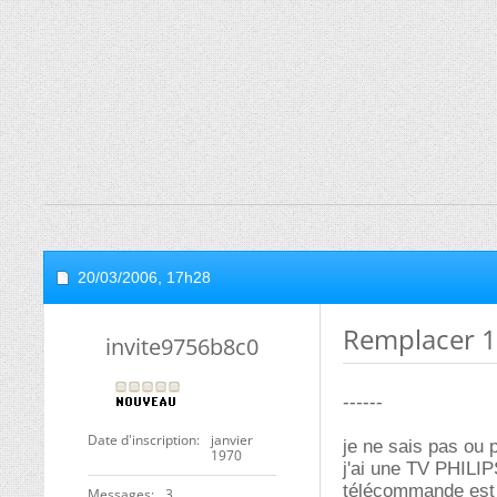
20/03/2006,
17h28
Remplacer 1
invite9756b8c0
------
Date d'inscription
janvier
je ne sais pas ou 
1970
j'ai une TV PHILIP
télécommande est 
Messages
3