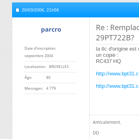
20/03/2006,
21h56
Re : Rempla
parcro
29PT722B?
Date d'inscription
la tlc d'origine e
un copie :
septembre 2004
RC437 HQ
Localisation
BRUXELLES
http://www.bpt3
ge
80
http://www.bpt31
Messages
4 779
Amicalement.
DD