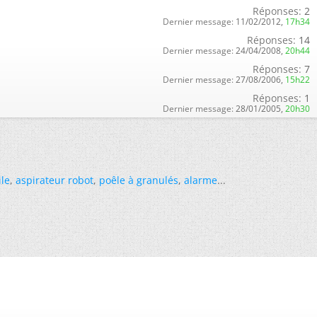
Réponses:
2
Dernier message:
11/02/2012,
17h34
Réponses:
14
Dernier message:
24/04/2008,
20h44
Réponses:
7
Dernier message:
27/08/2006,
15h22
Réponses:
1
Dernier message:
28/01/2005,
20h30
ile
,
aspirateur robot
,
poêle à granulés
,
alarme
...