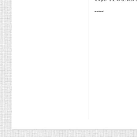
-----