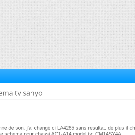
ema tv sanyo
e de son, j'ai changé ci LA4285 sans resultat, de plus il ch
 le schema pour chassi AC1-A14 model tv: CM14SY4A.