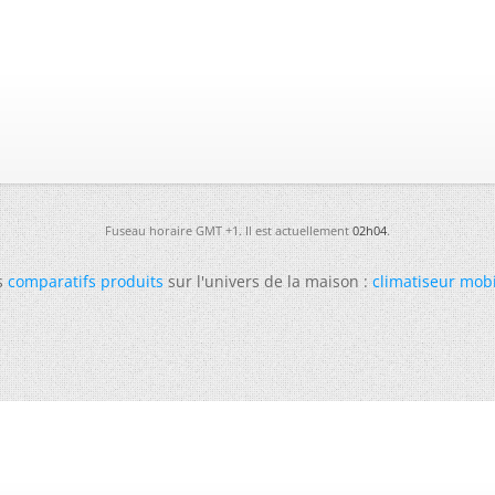
Fuseau horaire GMT +1. Il est actuellement
02h04
.
s
comparatifs produits
sur l'univers de la maison :
climatiseur mob