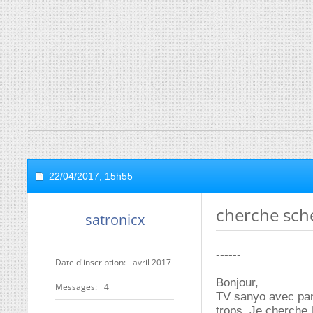
22/04/2017,
15h55
cherche sch
satronicx
------
Date d'inscription
avril 2017
Bonjour,
Messages
4
TV sanyo avec pann
trops, Je cherche