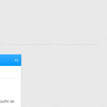
#1
auffe de