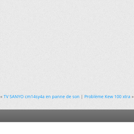
«
TV SANYO cm14sy4a en panne de son
|
Problème Kew 100 xtra
»