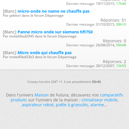
Dernier message:
19/11/2015,
17h40
[Blanc]
micro-onde no name ne chauffe pas
Par yakitori dans le forum Dépannage
Réponses:
51
Dernier message:
31/10/2015,
08h10
[Blanc]
Panne micro onde sur siemens hft750
Par inviteb9ad2945 dans le forum Dépannage
Réponses:
0
Dernier message:
26/08/2014,
09h48
[Blanc]
Micro onde qui chauffe pas
Par invite40bd33b3 dans le forum Dépannage
Réponses:
2
Dernier message:
30/12/2007,
15h55
Fuseau horaire GMT +1. Il est actuellement
05h45
.
Dans l'univers
Maison
de Futura, découvrez nos
comparatifs
produits
sur l'univers de la maison :
climatiseur mobile
,
aspirateur robot
,
poêle à granulés
,
alarme
...