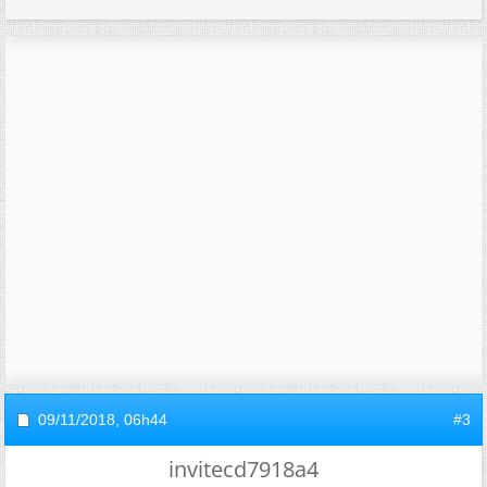
09/11/2018,
06h44
#3
invitecd7918a4