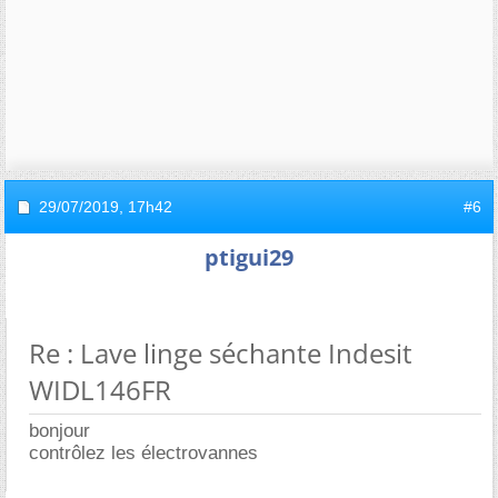
29/07/2019,
17h42
#6
ptigui29
Re : Lave linge séchante Indesit
WIDL146FR
bonjour
contrôlez les électrovannes