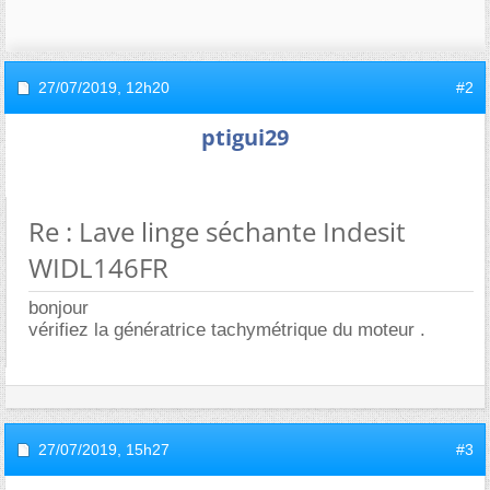
27/07/2019,
12h20
#2
ptigui29
Re : Lave linge séchante Indesit
WIDL146FR
bonjour
vérifiez la génératrice tachymétrique du moteur .
27/07/2019,
15h27
#3