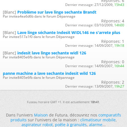
Réponses:
6
Dernier message:
27/12/2009,
15h43
[Blanc]
Problème sur lave linge sechante Brandt
Par invitea4ea6d6b dans le forum Dépannage
Réponses:
4
Dernier message:
03/10/2009,
14h00
[Blanc]
Lave linge séchante Indesit WIDL146 ne s'arrete plus
Par invitee517a1f0 dans le forum Dépannage
Réponses:
1
Dernier message:
14/09/2007,
19h18
[Blanc]
indesit lave linge sechante widl 126
Par invite8405e6fb dans le forum Dépannage
Réponses:
0
Dernier message:
14/09/2007,
16h44
panne machine a lave sechante indesit wild 126
Par invite8405e6fb dans le forum Dépannage
Réponses:
2
Dernier message:
13/09/2007,
19h27
Fuseau horaire GMT +1. Il est actuellement
18h41
.
Dans l'univers
Maison
de Futura, découvrez nos
comparatifs
produits
sur l'univers de la maison :
climatiseur mobile
,
aspirateur robot
,
poêle à granulés
,
alarme
...