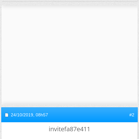
24/10/2019,
08h57
#2
invitefa87e411