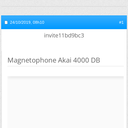
24/10/2019,
08h10
#1
invite11bd9bc3
Magnetophone Akai 4000 DB