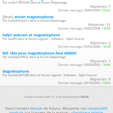
Par invite15493240 dans le forum Dépannage
Réponses:
7
Dernier message:
28/09/2009,
05h42
[Brun]
ancien magnetophone
Par invitefe52eb1c dans le forum Dépannage
Réponses:
15
Dernier message:
20/02/2008,
19h08
help!! webcam et magnetophone
Par dud59 dans le forum Logiciel - Software - Open Source
Réponses:
2
Dernier message:
05/02/2006,
13h38
Réf. tête pour magnétophone Akai 4000DS
Par invitedcd3f83c dans le forum Dépannage
Réponses:
1
Dernier message:
29/05/2005,
13h46
Magnétophone
Par invite6cd67d9b dans le forum Logiciel - Software - Open Source
Réponses:
9
Dernier message:
29/10/2003,
15h04
Fuseau horaire GMT +1. Il est actuellement
05h59
.
Dans l'univers
Maison
de Futura, découvrez nos
comparatifs
produits
sur l'univers de la maison :
climatiseur mobile
,