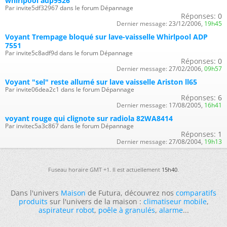
whirlpool adp9526
Par invite5df32967 dans le forum Dépannage
Réponses:
0
Dernier message:
23/12/2006,
19h45
Voyant Trempage bloqué sur lave-vaisselle Whirlpool ADP
7551
Par invite5c8adf9d dans le forum Dépannage
Réponses:
0
Dernier message:
27/02/2006,
09h57
Voyant "sel" reste allumé sur lave vaisselle Ariston ll65
Par invite06dea2c1 dans le forum Dépannage
Réponses:
6
Dernier message:
17/08/2005,
16h41
voyant rouge qui clignote sur radiola 82WA8414
Par invitec5a3c867 dans le forum Dépannage
Réponses:
1
Dernier message:
27/08/2004,
19h13
Fuseau horaire GMT +1. Il est actuellement
15h40
.
Dans l'univers
Maison
de Futura, découvrez nos
comparatifs
produits
sur l'univers de la maison :
climatiseur mobile
,
aspirateur robot
,
poêle à granulés
,
alarme
...