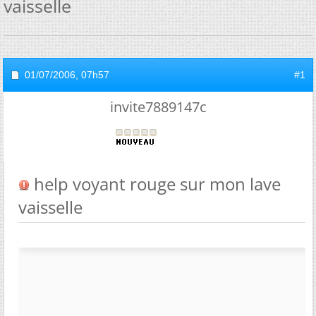
vaisselle
01/07/2006,
07h57
#1
invite7889147c
help voyant rouge sur mon lave
vaisselle