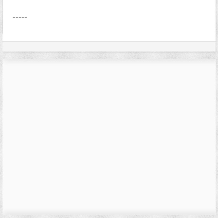
-----