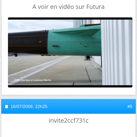
A voir en vidéo sur Futura
16/07/2008,
22h25
#5
invite2ccf731c