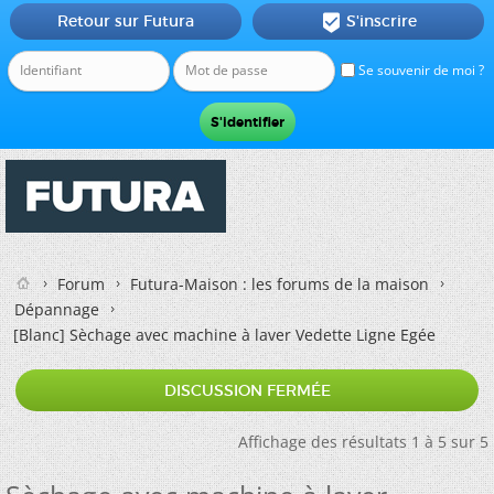
Retour sur Futura
S'inscrire

Se souvenir de moi ?
Forum
Futura-Maison : les forums de la maison
Dépannage
[Blanc]
Sèchage avec machine à laver Vedette Ligne Egée
DISCUSSION FERMÉE
Affichage des résultats 1 à 5 sur 5