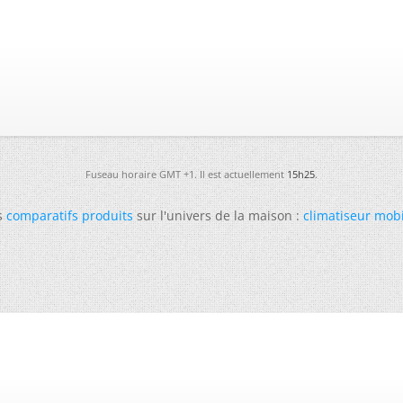
Fuseau horaire GMT +1. Il est actuellement
15h25
.
s
comparatifs produits
sur l'univers de la maison :
climatiseur mob