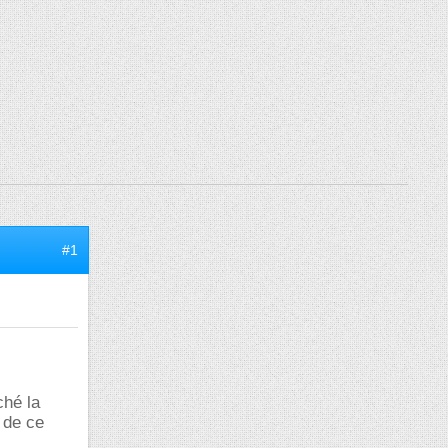
#1
ché la
s de ce