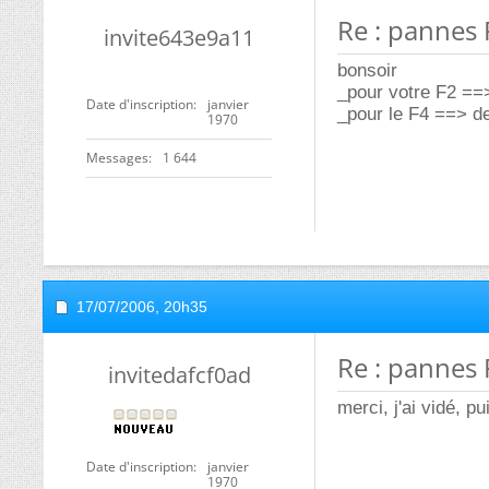
Re : pannes 
invite643e9a11
bonsoir
_pour votre F2 ==>
Date d'inscription
janvier
_pour le F4 ==> d
1970
Messages
1 644
17/07/2006,
20h35
Re : pannes 
invitedafcf0ad
merci, j'ai vidé, pui
Date d'inscription
janvier
1970