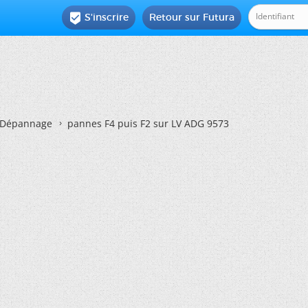
S'inscrire
Retour sur Futura

Dépannage
pannes F4 puis F2 sur LV ADG 9573
3