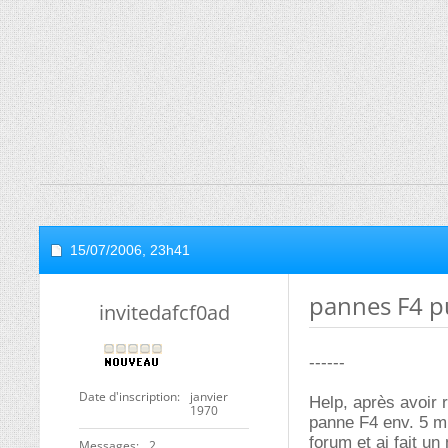
15/07/2006,
23h41
pannes F4 p
invitedafcf0ad
------
Date d'inscription
janvier
Help, après avoir r
1970
panne F4 env. 5 min
forum et ai fait un
Messages
2